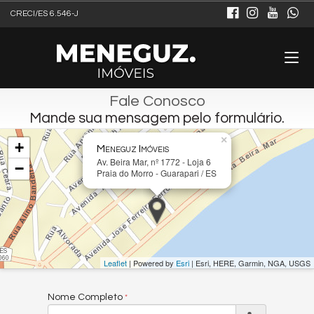
CRECI/ES 6.546-J
Fale Conosco
Mande sua mensagem pelo formulário.
×
+
Meneguz Imóveis
Av. Beira Mar, nº 1772 - Loja 6
−
Praia do Morro - Guarapari / ES
Leaflet
| Powered by
Esri
|
Esri, HERE, Garmin, NGA, USGS
Nome Completo