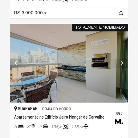
00
00
R$ 3.000.000,
00
TOTALMENTE MOBILIADO
GUARAPARI -
PRAIA DO MORRO
#898
Apartamento no Edifício Jairo Mengar de Carvalho
3
3
2
135,
115,
00
00