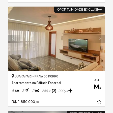
OPORTUNIDADE EXCLUSIVA
GUARAPARI -
PRAIA DO MORRO
#846
Apartamento no Edifício Escoreal
4
3
2
240,
220,
00
00
R$ 1.850.000,
00