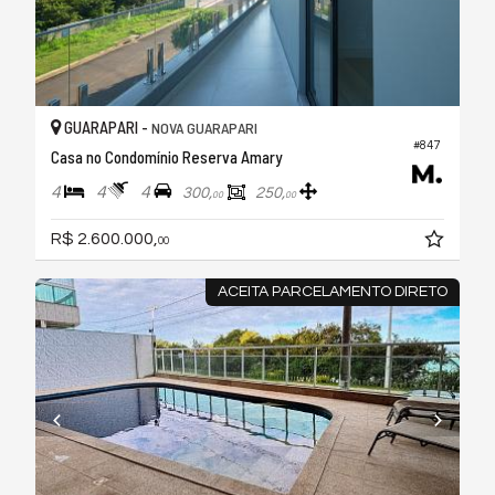
GUARAPARI -
NOVA GUARAPARI
#847
Casa no Condomínio Reserva Amary
4
4
4
300,
250,
00
00
R$ 2.600.000,
00
ACEITA PARCELAMENTO DIRETO