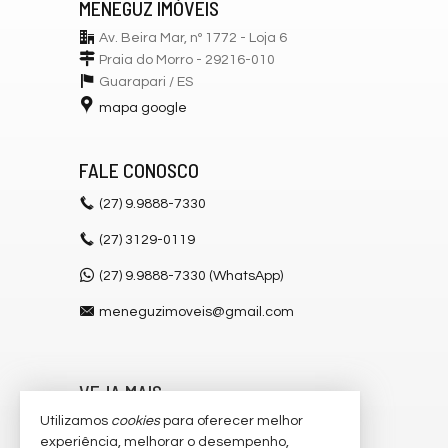
MENEGUZ IMÓVEIS
Av. Beira Mar, nº 1772 - Loja 6
Praia do Morro - 29216-010
Guarapari /
ES
mapa google
FALE CONOSCO
(27)
9.9888-7330
(27)
3129-0119
(27) 9.9888-7330 (WhatsApp)
meneguzimoveis@gmail.com
VEJA MAIS
Utilizamos
cookies
para oferecer melhor
receba nosso newsletter
experiência, melhorar o desempenho,