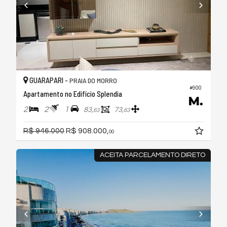
GUARAPARI -
PRAIA DO MORRO
#900
Apartamento no Edifício Splendia
2
2
1
83,
73,
63
63
R$ 946.000
R$ 908.000,
00
ACEITA PARCELAMENTO DIRETO