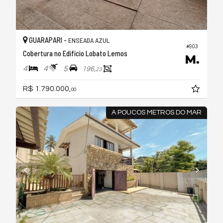
GUARAPARI -
ENSEADA AZUL
#903
Cobertura no Edifício Lobato Lemos
4
4
5
196,
23
R$ 1.790.000,
00
A POUCOS METROS DO MAR