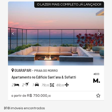
O LAZER MAIS COMPLETO JÁ LANÇADO!!
GUARAPARI -
PRAIA DO MORRO
#699
Apartamento no Edifício Sant'ana & Sofiatti
2
2
1
79,
69,
53
53
R$ 750.000,
a partir de
00
310
imóveis encontrados