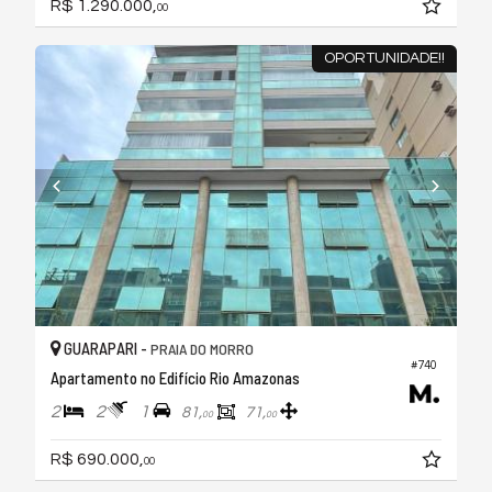
R$ 1.290.000,
00
OPORTUNIDADE!!
GUARAPARI -
PRAIA DO MORRO
#740
Apartamento no Edifício Rio Amazonas
2
2
1
81,
71,
00
00
R$ 690.000,
00