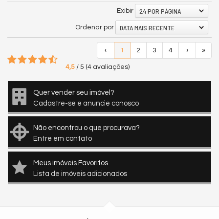
24 POR PÁGINA
Exibir
DATA MAIS RECENTE
Ordenar por
‹
1
2
3
4
›
»
4,5
/
5
(
4
avaliações)
Quer vender seu imóvel?
Cadastre-se e anuncie conosco
Não encontrou o que procurava?
Entre em contato
Meus imóveis Favoritos
Lista de imóveis adicionados