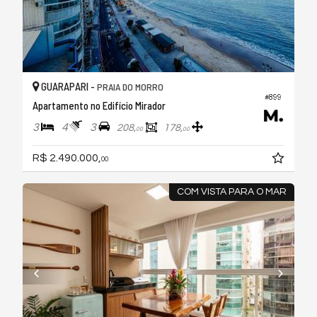
GUARAPARI -
PRAIA DO MORRO
#899
Apartamento no Edifício Mirador
3
4
3
208,
178,
00
00
R$ 2.490.000,
00
COM VISTA PARA O MAR