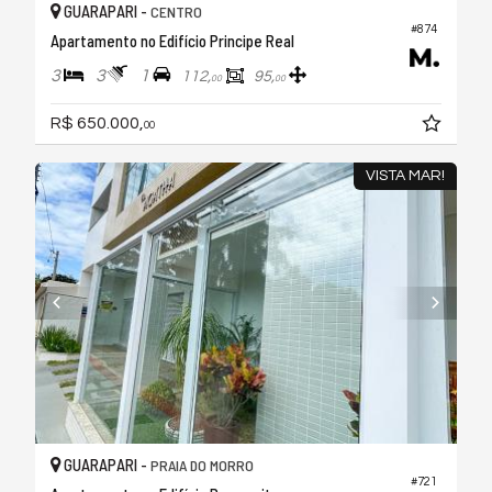
GUARAPARI -
CENTRO
#874
Apartamento no Edifício Principe Real
3
3
1
112,
95,
00
00
R$ 650.000,
00
VISTA MAR!
GUARAPARI -
PRAIA DO MORRO
#721