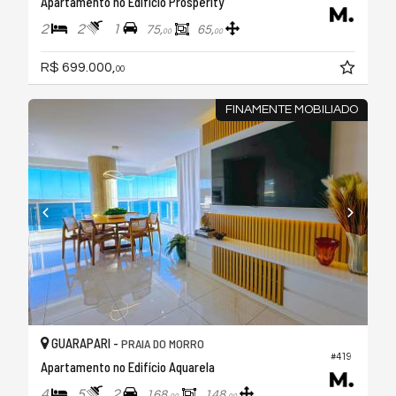
Apartamento no Edifício Prosperity
2
2
1
75,
65,
00
00
R$ 699.000,
00
FINAMENTE MOBILIADO
GUARAPARI -
PRAIA DO MORRO
#419
Apartamento no Edifício Aquarela
4
5
2
168,
148,