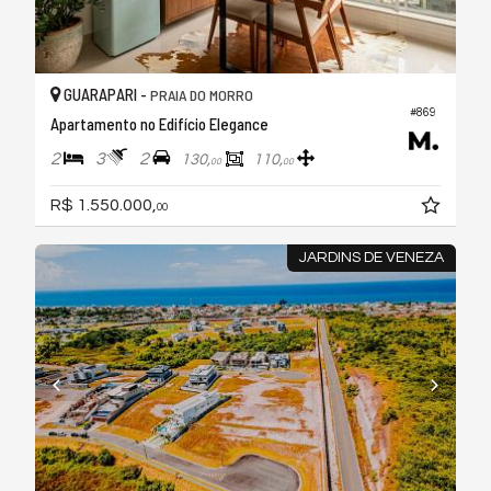
GUARAPARI -
PRAIA DO MORRO
#869
Apartamento no Edifício Elegance
2
3
2
130,
110,
00
00
R$ 1.550.000,
00
JARDINS DE VENEZA