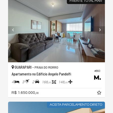
FRENTE TOTAL MAR
GUARAPARI -
PRAIA DO MORRO
#860
Apartamento no Edifício Angelo Pandolfi
4
3
2
168,
148,
00
00
R$ 1.650.000,
00
ACEITA PARCELAMENTO DIRETO