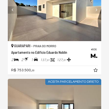
GUARAPARI -
PRAIA DO MORRO
#906
Apartamento no Edifício Eduardo Noblin
2
2
1
137,
127,
91
91
R$ 753.500,
00
ACEITA PARCELAMENTO DIRETO