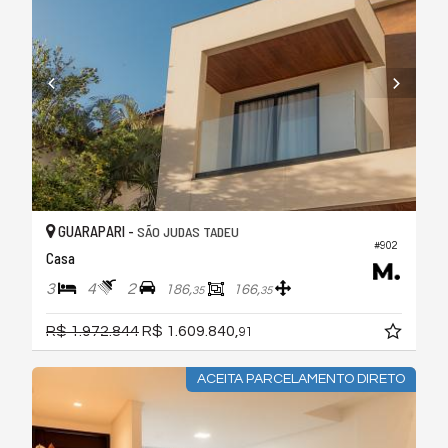
GUARAPARI -
SÃO JUDAS TADEU
#902
Casa
3
4
2
186,
166,
35
35
R$ 1.972.844
R$ 1.609.840,
91
ACEITA PARCELAMENTO DIRETO