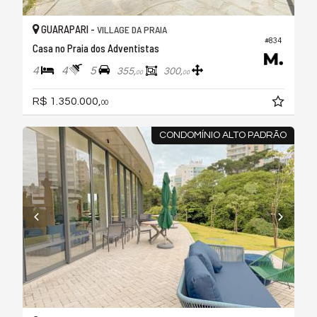
GUARAPARI -
VILLAGE DA PRAIA
#834
Casa no Praia dos Adventistas
4
4
5
355,
300,
00
00
R$ 1.350.000,
00
CONDOMÍNIO ALTO PADRÃO