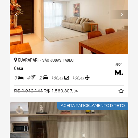
GUARAPARI -
SÃO JUDAS TADEU
#901
Casa
3
4
2
186,
166,
43
43
R$ 1.912.141
R$ 1.560.307,
34
ACEITA PARCELAMENTO DIRETO