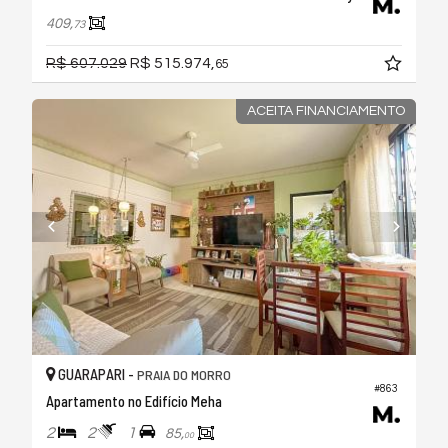
409,
73
R$ 607.029
R$ 515.974,
65
ACEITA FINANCIAMENTO
GUARAPARI -
PRAIA DO MORRO
#863
Apartamento no Edifício Meha
2
2
1
85,
00