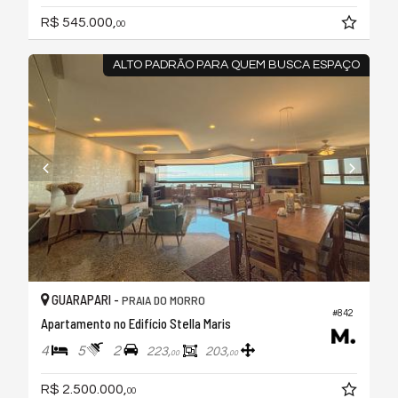
R$ 545.000,
00
ALTO PADRÃO PARA QUEM BUSCA ESPAÇO
GUARAPARI -
PRAIA DO MORRO
#842
Apartamento no Edifício Stella Maris
4
5
2
223,
203,
00
00
R$ 2.500.000,
00