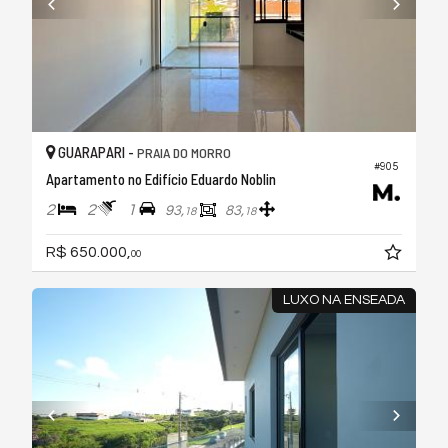
GUARAPARI -
PRAIA DO MORRO
#905
Apartamento no Edifício Eduardo Noblin
2
2
1
93,
83,
18
18
R$ 650.000,
00
LUXO NA ENSEADA