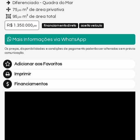
Diferenciado - Quadra do Mar
75,
m² de área privativa
00
95,
m² de área total
00
R$ 1.350.000,
financiamento direto
aceita veículo
00
Mais Informações via WhatsApp
Os preços, disponibilidades e condições de pagamento poderão ser alterados sem prévia
comunicação.
Adicionar aos Favoritos
Imprimir
Financiamentos