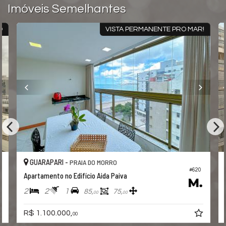
Imóveis Semelhantes
O
VISTA PERMANENTE PRO MAR!
GUARAPARI -
PRAIA DO MORRO
#620
Apartamento no Edifício Aida Paiva
2
2
1
85,
75,
00
00
R$ 1.100.000,
00