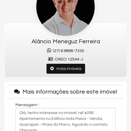
Nos chame pelo Whatsapp que te passaremos todas as
informações sobre o empreendimento.
Características do Imóvel
Área de Serviço
Piscina Privativa
Alâncio Meneguz Ferreira
Sacada / Varanda
Terraço
(27) 9.9888-7330
Cozinha
Sacada Técnica
CRECI 12544-J
Sala de TV
Suíte Master
mais imóveis
Churrasqueira
Piso Porcelanato
Andar Alto
Vista Mar
Mais informações sobre este imóvel
Acabamento em Gesso
Vista Panorâmica
Mensagem
Características do Empreendimento
Sauna
Sala de Jogos
Salão de Festas
Piscina