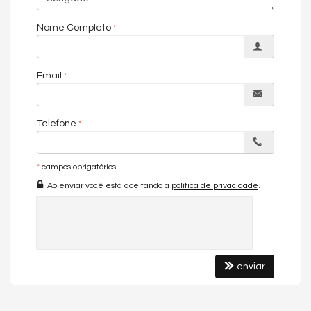
Espaço Gourmet
Espaço Fitness
Nome Completo
Portaria 24h
Portão Eletrônico
Brinquedoteca
Bicicletário
Email
Câmeras de Segurança
Gás Central
Elevador
Entrada para Banhistas
Telefone
Acessibilidade para PNE
*
campos obrigatórios
Ao enviar você está aceitando a
política de privacidade
.
enviar