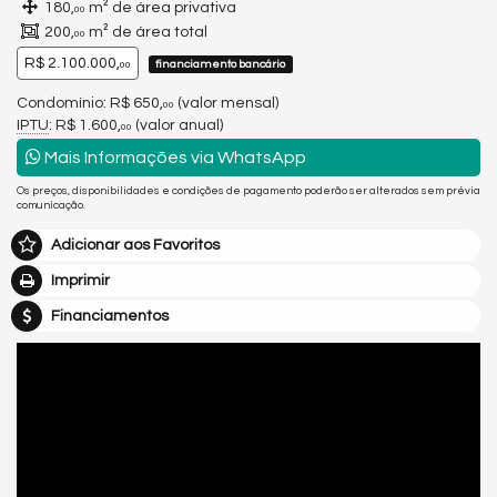
180,
m² de área privativa
00
200,
m² de área total
00
R$ 2.100.000,
financiamento bancário
00
Condomínio: R$ 650,
(valor mensal)
00
IPTU
: R$ 1.600,
(valor anual)
00
Mais Informações via WhatsApp
Os preços, disponibilidades e condições de pagamento poderão ser alterados sem prévia
comunicação.
Adicionar aos Favoritos
Imprimir
Financiamentos