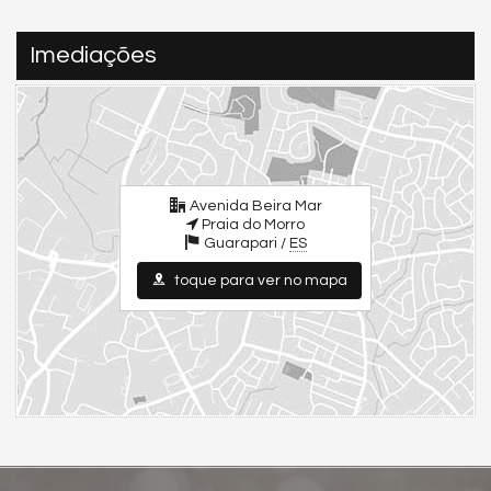
Gás Central
Sala de Reunião
Entrada para Banhistas
Imediações
Acessibilidade para PNE
Endereço:
Avenida Beira Mar
Praia do Morro
Guarapari /
ES
ver mapa abaixo
Avenida Beira Mar
Praia do Morro
Guarapari /
ES
toque para ver no mapa