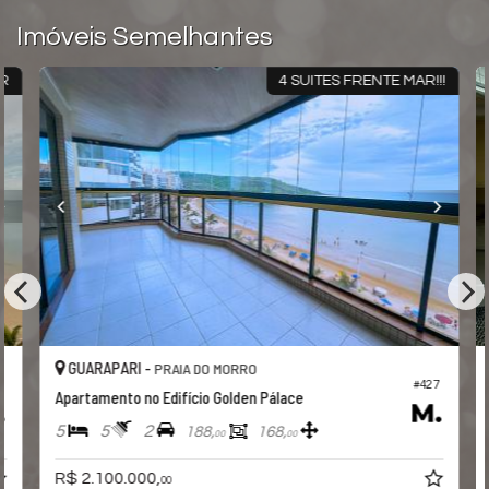
Imóveis Semelhantes
R
4 SUITES FRENTE MAR!!!
GUARAPARI -
PRAIA DO MORRO
#427
Apartamento no Edifício Golden Pálace
5
5
2
188,
168,
00
00
R$ 2.100.000,
00