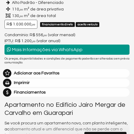
Alto Padrão - Diferenciado
110,
m² de área privativa
00
130,
m² de área total
00
R$ 1.030.000,
financiamento direto
aceita veículo
00
Condomínio: R$ 556,
(valor mensal)
00
IPTU
: R$ 1.200,
(valor anual)
00
Mais Informações via WhatsApp
Os preços, disponibilidades e condições de pagamento poderão ser alterados sem prévia
comunicação.
Adicionar aos Favoritos
Imprimir
Financiamentos
Apartamento no Edifício Jairo Mergar de
Carvalho em Guarapari
Se você procura um apartamento novo, com planta inteligente,
acabamento atual e um diferencial que não se perde com o