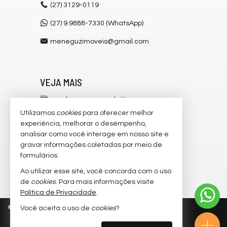
(27)
3129-0119
ver mapa abaixo
(27) 9.9888-7330 (WhatsApp)
meneguzimoveis@gmail.com
VEJA MAIS
receba nosso newsletter
Utilizamos
cookies
para oferecer melhor
cadastre seu imóvel
experiência, melhorar o desempenho,
analisar como você interage em nosso site e
imóveis favoritos
gravar informações coletadas por meio de
mapa de imóveis
formulários.
Ao utilizar esse site, você concorda com o uso
trabalhe conosco
de
cookies
. Para mais informações visite
Política de Privacidade
.
©
2026
CRECI/ES 6.546-J
Política de Privacidade
Você aceita o uso de
cookies
?