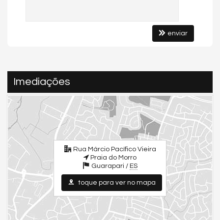
luminosidade e uma sensação de amplitude, com a vista para o mar
como protagonista do ambiente — do tipo que você sente no dia a
dia, não só “na foto”.
O prédio é novo e oferece portaria 24h, elevando o nível de
enviar
segurança e conveniência para quem quer tranquilidade, seja para
moradia ou uso como segunda residência.
Lazer completo na cobertura (padrão “resort urbano”)
Um dos grandes diferenciais do Ed. Jairo Mengar de Carvalho é
Imediações
o lazer na cobertura, pensado para você aproveitar sem sair de
casa:
Piscina
Sauna
Churrasqueira
Salão de festas
Espaço gourmet
Rua Márcio Pacífico Vieira
Espaço fitness
Praia do Morro
Guarapari /
ES
Condição Especial:
toque para ver no mapa
Valor: R$ 1.030.000
Aceita parcelamento direto em até 80 meses com a imobiliária,
facilitando o acesso ao imóvel sem depender exclusivamente de
financiamento bancário e dando mais flexibilidade na sua estratégia
de compra.