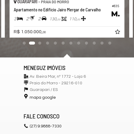
GUARAPARI -
PRAIA DO MORRO
Piscina
Espaço Gourmet
#835
Apartamento no Edifício Jairo Mergar de Carvalho
Espaço Fitness
Portaria 24h
3
2
2
130,
110,
00
00
Captação de Água
Portão Eletrônico
R$ 1.050.000,
00
Playground
Brinquedoteca
Automação Predial
Bicicletário
Câmeras de Segurança
Gás Central
Elevador
MENEGUZ IMÓVEIS
Espaço Zen
Av. Beira Mar, nº 1772 - Loja 6
Pìscina Térmica
Entrada para Banhistas
Praia do Morro - 29216-010
Hall Decorado e Mobiliado
Guarapari /
ES
Lounge
mapa google
Estar Social
Acessibilidade para PNE
FALE CONOSCO
Endereço:
Rua Márcio Pacífico Vieira
(27)
9.9888-7330
Praia do Morro
Guarapari /
ES