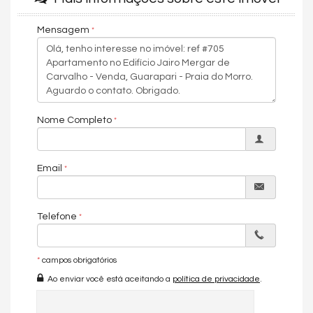
Salão de festas
Mensagem
Espaço gourmet
Espaço fitness
💰 Condição Especial:
Valor: R$ 1.030.000
Nome Completo
Aceita parcelamento direto em até 80 meses com a imobiliária,
facilitando o acesso ao imóvel sem depender exclusivamente
de financiamento bancário e dando mais flexibilidade na sua
estratégia de compra.
Email
📌 Entre em contato com a Meneguz Imóveis para receber mais
informações, simulação das condições e agendar sua visita.
Telefone
Se você procura um apartamento novo, com planta inteligente,
acabamento atual e um diferencial que não se perde com o tempo
— vista para o mar permanente — este imóvel no Edifício Jairo
*
campos obrigatórios
Mengar de Carvalho é uma oportunidade de alto padrão e excelente
liquidez.
Ao enviar você está aceitando a
política de privacidade
.
Com 3 quartos, sendo 1 suíte, o apartamento entrega conforto para
morar com qualidade e também um perfil muito procurado para
valorização. A posição de frente para a rua garante abertura,