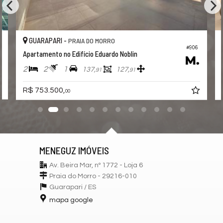
GUARAPARI -
GU
PRAIA DO MORRO
#906
Apartamento no Edifício Eduardo Noblin
Apar
2
2
1
2
137,
127,
91
91
R$ 753.500,
a par
00
MENEGUZ IMÓVEIS
Av. Beira Mar, nº 1772 - Loja 6
Praia do Morro - 29216-010
Guarapari /
ES
mapa google