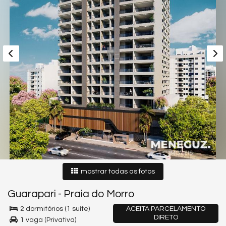
mostrar todas as fotos
Guarapari
-
Praia do Morro
2 dormitórios (1 suíte)
ACEITA PARCELAMENTO
DIRETO
1 vaga (Privativa)