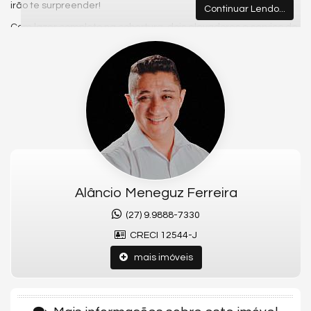
irão te surpreender!
Continuar Lendo...
Com lazer completo na cobertura, dois elevadores e serviço de
elevador delivery, o Versatto oferece o conforto e a
comodidade que você merece.
Escolha entre apartamentos de 2 ou 3 quartos e viva a
experiência de ter um apartamento em um empreendimento
que une sofisticação, praticidade e uma localização
privilegiada, bem no centro da Praia Praia do Morro, próximo ao
hotel 4 estações
SAIBA MAIS clicando
AQUI,
para receber a disponibilidade preço
e forma de pagamento que se ajustam ao seu orçamento
pessoal.
Alâncio Meneguz Ferreira
CLIQUE AQUI!
(27) 9.9888-7330
Descubra o paraíso na Praia do Morro em Guarapari! Conheça o
CRECI 12544-J
Versatto, um empreendimento inovador com diferenciais que irão te
surpreender!
mais imóveis
Com lazer completo na cobertura, dois elevadores e serviço de
elevador delivery, o Versatto oferece o conforto e a comodidade que
você merece.
Escolha entre apartamentos de 2 ou 3 quartos e viva a experiência