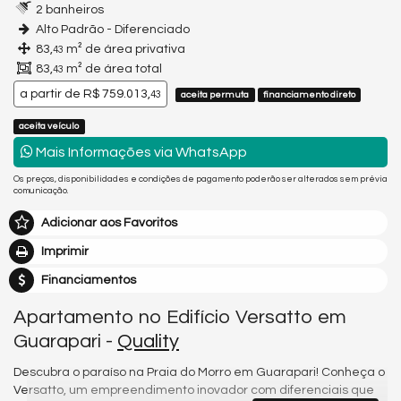
2 banheiros
Alto Padrão - Diferenciado
83,
m² de área privativa
43
83,
m² de área total
43
a partir de
R$ 759.013,
43
aceita permuta
financiamento direto
aceita veículo
Mais Informações via WhatsApp
Os preços, disponibilidades e condições de pagamento poderão ser alterados sem prévia
comunicação.
Adicionar aos Favoritos
Imprimir
Financiamentos
Apartamento no Edifício Versatto em
Guarapari -
Quality
Descubra o paraíso na Praia do Morro em Guarapari! Conheça o
Versatto, um empreendimento inovador com diferenciais que