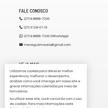
FALE CONOSCO
(27)
9.9888-7330
(27)
3129-0119
(27) 9.9888-7330 (WhatsApp)
meneguzimoveis@gmail.com
VEJA MAIS
Utilizamos
cookies
para oferecer melhor
receba nosso newsletter
experiência, melhorar o desempenho,
cadastre seu imóvel
analisar como você interage em nosso site e
gravar informações coletadas por meio de
imóveis favoritos
formulários.
mapa de imóveis
Ao utilizar esse site, você concorda com o uso
de
cookies
. Para mais informações visite
trabalhe conosco