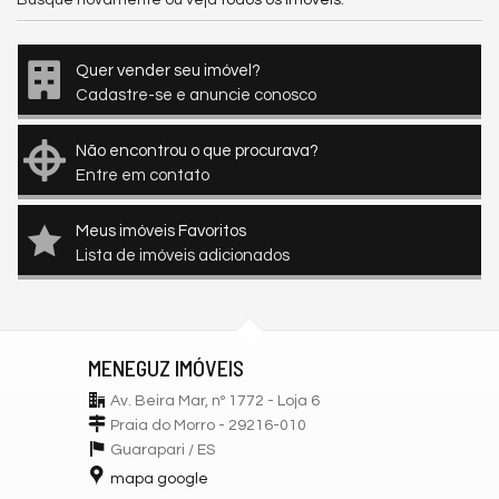
Busque novamente ou veja
todos os imóveis
.
Quer vender seu imóvel?
Cadastre-se e anuncie conosco
Não encontrou o que procurava?
Entre em contato
Meus imóveis Favoritos
Lista de imóveis adicionados
MENEGUZ IMÓVEIS
Av. Beira Mar, nº 1772 - Loja 6
Praia do Morro - 29216-010
Guarapari /
ES
mapa google