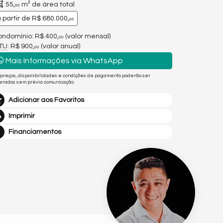
55,
m² de área total
00
 partir de
R$ 680.000,
00
ndomínio: R$ 400,
(valor mensal)
00
PTU
: R$ 900,
(valor anual)
00
Mais Informações via WhatsApp
 preços, disponibilidades e condições de pagamento poderão ser
terados sem prévia comunicação.
Adicionar aos Favoritos
Imprimir
Financiamentos