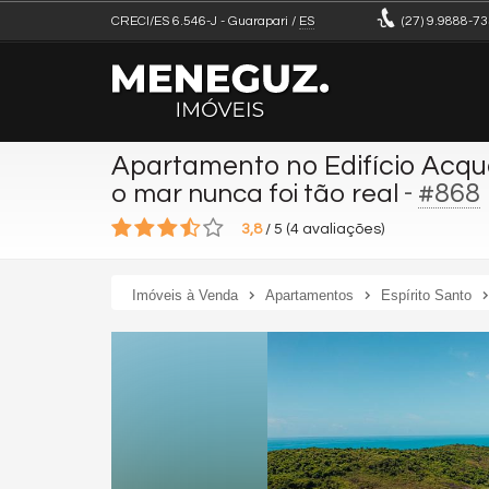
CRECI/ES 6.546-J
- Guarapari /
ES
(27)
9.9888-73
Apartamento no Edifício Acqu
-
#868
o mar nunca foi tão real
3,8
/
5
(
4
avaliações)
Imóveis à Venda
Apartamentos
Espírito Santo