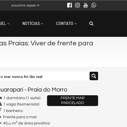
encontre rápido
UEL
NOTÍCIAS
CONTATO
s Praias: Viver de frente para
 o mar nunca foi tão real
uarapari
-
Praia do Morro
1 dormitório (1 suíte)
FRENTE MAR
PARCELADO
1 vaga (Numerada)
1 banheiro
Frente para o mar
45,
m² de área privativa
00