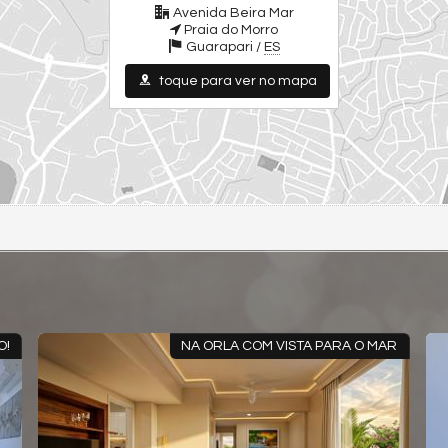
Avenida Beira Mar
Praia do Morro
Guarapari /
ES
toque para ver no mapa
E!!
ACEIRA PARCELAMENTO DIRETO