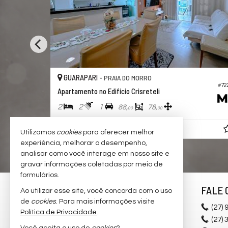
GUARAPARI -
PRAIA DO MORRO
#719
#
Apartamento no Edifício Rio Amazonas
2
2
1
81,
71,
00
00
R$ 690.000,
00
Utilizamos
cookies
para oferecer melhor
experiência, melhorar o desempenho,
analisar como você interage em nosso site e
gravar informações coletadas por meio de
formulários.
MENEGUZ IMÓVEIS
FALE 
Ao utilizar esse site, você concorda com o uso
de
cookies
. Para mais informações visite
Av. Beira Mar, nº 1772 - Loja 6
(27)
9
Política de Privacidade
.
Praia do Morro - 29216-010
(27)
3