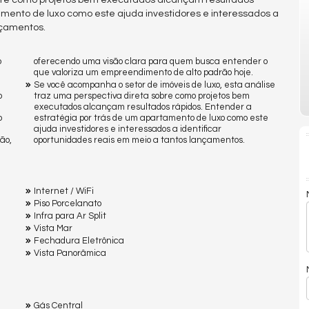
sobre como projetos bem executados alcançam resultados
amento de luxo como este ajuda investidores e interessados a
nçamentos.
o
oferecendo uma visão clara para quem busca entender o
que valoriza um empreendimento de alto padrão hoje.
Se você acompanha o setor de imóveis de luxo, esta análise
o
traz uma perspectiva direta sobre como projetos bem
executados alcançam resultados rápidos. Entender a
o
estratégia por trás de um apartamento de luxo como este
ajuda investidores e interessados a identificar
ão,
oportunidades reais em meio a tantos lançamentos.
Internet / WiFi
Piso Porcelanato
Infra para Ar Split
Vista Mar
Fechadura Eletrônica
Vista Panorâmica
Gás Central