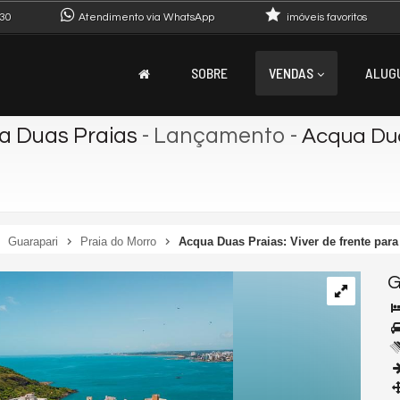
30
Atendimento via WhatsApp
imóveis favoritos
SOBRE
VENDAS
ALUG
a Duas Praias
- Lançamento
-
Acqua Dua
Guarapari
Praia do Morro
Acqua Duas Praias: Viver de frente para
G