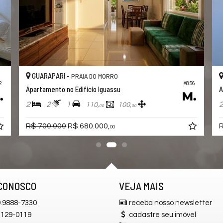
GUARAPARI -
PRAIA DO MORRO
740
#728
Apartamento no Edifício Ana Lice
2
3
1
121,
111,
00
00
R$ 690.000,
00
CONOSCO
VEJA MAIS
.9888-7330
receba nosso newsletter
129-0119
cadastre seu imóvel