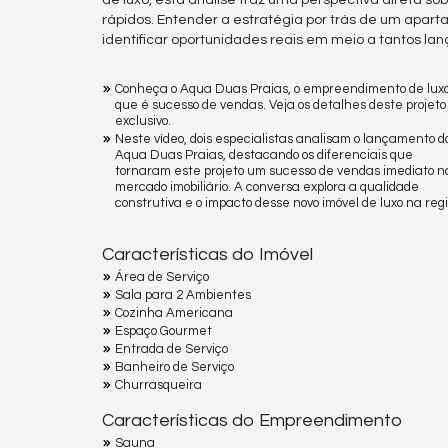
de luxo, esta análise traz uma perspectiva direta 
rápidos. Entender a estratégia por trás de um apart
identificar oportunidades reais em meio a tantos la
Conheça o Aqua Duas Praias, o empreendimento de lux
que é sucesso de vendas. Veja os detalhes deste projeto
exclusivo.
Neste vídeo, dois especialistas analisam o lançamento d
Aqua Duas Praias, destacando os diferenciais que
tornaram este projeto um sucesso de vendas imediato n
mercado imobiliário. A conversa explora a qualidade
construtiva e o impacto desse novo imóvel de luxo na regi
Características do Imóvel
Área de Serviço
Sala para 2 Ambientes
Cozinha Americana
Espaço Gourmet
Entrada de Serviço
Banheiro de Serviço
Churrasqueira
Características do Empreendimento
Sauna