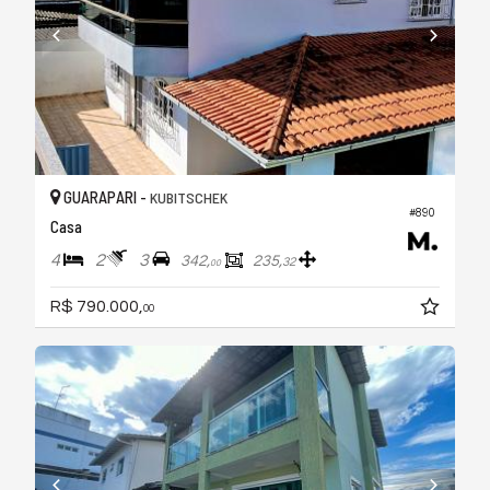
GUARAPARI -
KUBITSCHEK
#890
Casa
4
2
3
342,
235,
32
00
R$ 790.000,
00