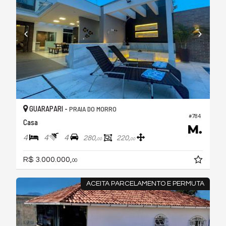
GUARAPARI -
PRAIA DO MORRO
#784
Casa
4
4
4
280,
220,
00
00
R$ 3.000.000,
00
ACEITA PARCELAMENTO E PERMUTA