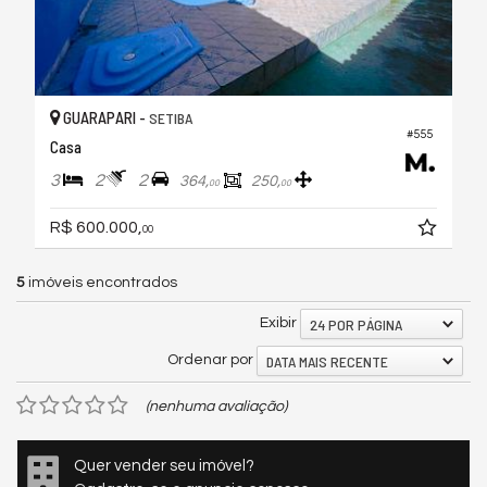
GUARAPARI -
SETIBA
#555
Casa
3
2
2
364,
250,
00
00
R$ 600.000,
00
5
imóveis encontrados
24 POR PÁGINA
Exibir
DATA MAIS RECENTE
Ordenar por
(nenhuma avaliação)
Quer vender seu imóvel?