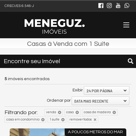
CRECI/ES 6.546-J
Casas à Venda com 1 Suíte
Encontre seu Imóvel
5
imóveis encontrados
24 POR PÁGINA
Exibir
DATA MAIS RECENTE
Ordenar por
Filtrando por:
venda
casa
casa de madeira
casa em condomínio
1 suíte
remover todos
A POUCOS METROS DO MAR