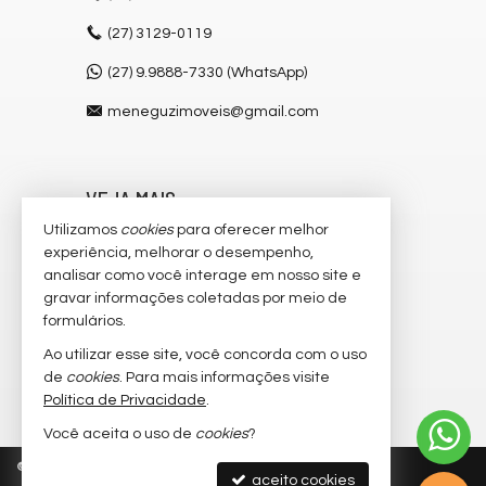
(27)
3129-0119
(27) 9.9888-7330 (WhatsApp)
meneguzimoveis@gmail.com
VEJA MAIS
Utilizamos
cookies
para oferecer melhor
receba nosso newsletter
experiência, melhorar o desempenho,
cadastre seu imóvel
analisar como você interage em nosso site e
gravar informações coletadas por meio de
imóveis favoritos
formulários.
mapa de imóveis
Ao utilizar esse site, você concorda com o uso
de
cookies
. Para mais informações visite
trabalhe conosco
Política de Privacidade
.
Você aceita o uso de
cookies
?
©
2026
CRECI/ES 6.546-J
Política de Privacidade
aceito cookies