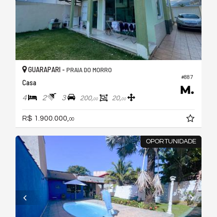
GUARAPARI -
PRAIA DO MORRO
#887
Casa
4
2
3
200,
20,
00
00
R$ 1.900.000,
00
OPORTUNIDADE