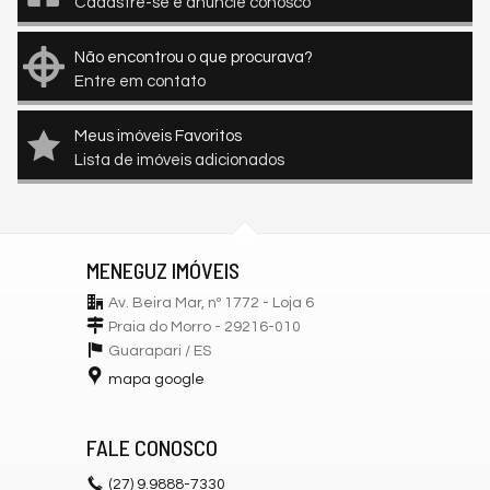
Cadastre-se e anuncie conosco
Não encontrou o que procurava?
Entre em contato
Meus imóveis Favoritos
Lista de imóveis adicionados
MENEGUZ IMÓVEIS
Av. Beira Mar, nº 1772 - Loja 6
Praia do Morro - 29216-010
Guarapari /
ES
mapa google
FALE CONOSCO
(27)
9.9888-7330