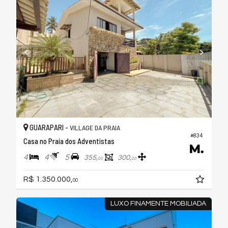
GUARAPARI -
VILLAGE DA PRAIA
#834
Casa no Praia dos Adventistas
4
4
5
355,
300,
00
00
R$ 1.350.000,
00
LUXO FINAMENTE MOBILIADA