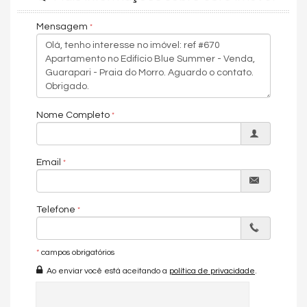
✅ Mais de 2k transações fechadas
✅ Portfolio premium em Guarapari
Mensagem
“Meneguz imóveis: conectando imóveis extraordinários, a
pessoas extraordinárias”.
Sua melhor decisão. Frente total para o mar + vista deslumbrante.
150m² mobiliado. 4 suítes. 3 vagas. Investimento garantido em
primeira linha e conforto para quem deseja morar.
Nome Completo
[AGENDE SUA VISITA PRIVADA] --- POR QUE ESSE APARTAMENTO?
Localização: Frente total Praia do Morro (melhor praia de Guarapari)
Espaço: 4 suítes + 150m² + 3 vagas de garagem 🏡 Mobiliado: Pronto
para morar ou alugar
Email
Vista: Panorâmica 180° — mar + centro de Guarapari
Investimento: +9–14% a.a. em rentabilidade --- RENTABILIDADE
REAL Aluguel temporada: R$ 15k–20k/mês Aluguel residencial: R$
8k–10k/mês.
Telefone
Retorno anual: 9–14%
Agende sua visita — Hoje mesmo
Whatsapp 📧 E-mail: contato@meneguzimoveis.com.br 🏢 Site:
www.meneguzimoveis.com.br
*
campos obrigatórios
Certificado CRECI
Ao enviar você está aceitando a
política de privacidade
.
Mais de 2k transações fechadas
Portfolio premium em Guarapari
“Meneguz imóveis: conectando imóveis extraordinários, a pessoas