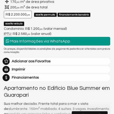
170,
m² de área privativa
00
200,
m² de área total
00
R$ 2.200.000,
aceita permuta
financiamento bancário
00
aceita veículo
Condomínio: R$ 1.200,
(valor mensal)
00
IPTU
: R$ 2.560,
(valor anual)
00
Mais Informações via WhatsApp
Os preços, disponibilidades e condições de pagamento poderão ser alterados sem prévia
comunicação.
Adicionar aos Favoritos
Imprimir
Financiamentos
Apartamento no Edifício Blue Summer em
Guarapari
Sua melhor decisão. Frente total para o mar + vista
deslumbrante. 150m² mobiliado. 4 suítes. 3 vagas. Investimento