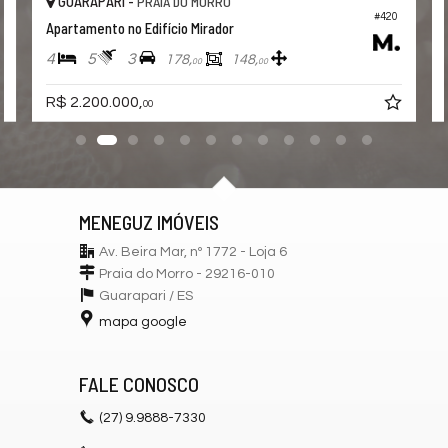
GUARAPARI -
PRAIA DO MORRO
#420
Apartamento no Edifício Mirador
4
5
3
178,
148,
00
00
R$ 2.200.000,
00
MENEGUZ IMÓVEIS
Av. Beira Mar, nº 1772 - Loja 6
Praia do Morro - 29216-010
Guarapari /
ES
mapa google
FALE CONOSCO
(27)
9.9888-7330