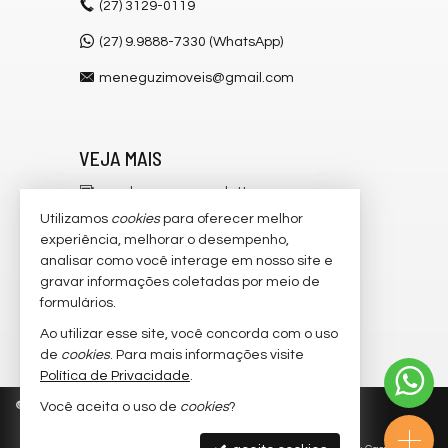
(27)
3129-0119
(27) 9.9888-7330 (WhatsApp)
meneguzimoveis@gmail.com
VEJA MAIS
receba nosso newsletter
Utilizamos
cookies
para oferecer melhor
cadastre seu imóvel
experiência, melhorar o desempenho,
analisar como você interage em nosso site e
imóveis favoritos
gravar informações coletadas por meio de
mapa de imóveis
formulários.
Ao utilizar esse site, você concorda com o uso
trabalhe conosco
de
cookies
. Para mais informações visite
Política de Privacidade
.
©
2026
CRECI/ES 6.546-J
Política de Privacidade
Você aceita o uso de
cookies
?