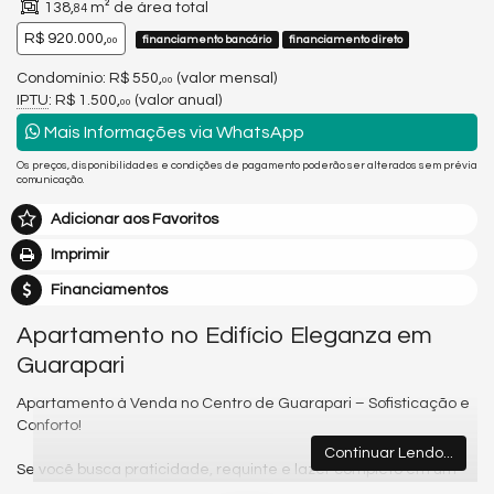
138,
m² de área total
84
R$ 920.000,
financiamento bancário
financiamento direto
00
Condomínio: R$ 550,
(valor mensal)
00
IPTU
: R$ 1.500,
(valor anual)
00
Mais Informações via WhatsApp
Os preços, disponibilidades e condições de pagamento poderão ser alterados sem prévia
comunicação.
Adicionar aos Favoritos
Imprimir
Financiamentos
Apartamento no Edifício Eleganza em
Guarapari
Apartamento à Venda no Centro de Guarapari – Sofisticação e
Conforto!
Continuar Lendo...
Se você busca praticidade, requinte e lazer completo em um
dos endereços mais valorizados da cidade, este apartamento