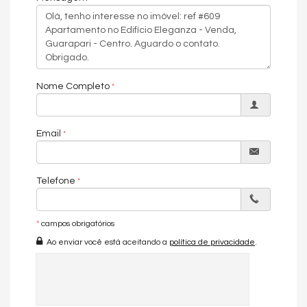
Piso Porcelanato
Infra para Ar Split
Acabamento em Gesso
Aceita Pet
Características do Empreendimento
Sauna
Nome Completo
Salão de Festas
Piscina
Espaço Gourmet
Espaço Fitness
Email
Portaria 24h
Portão Eletrônico
Câmeras de Segurança
Telefone
Gás Central
Elevador
Depósito
Solarium
*
campos obrigatórios
Sala de Reunião
Ao enviar você está aceitando a
política de privacidade
.
Entrada para Banhistas
Endereço:
R. Mercedes Costa Pimentel
Centro