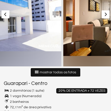
mostrar todas as fotos
Guarapari
-
Centro
2 dormitórios (1 suíte)
20% DE ENTRADA + 72 VEZES
1 vaga (Numerada)
2 banheiros
72,
m² de área privativa
17