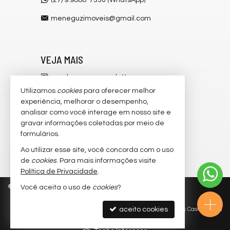
meneguzimoveis@gmail.com
VEJA MAIS
receba nosso newsletter
Utilizamos
cookies
para oferecer melhor
cadastre seu imóvel
experiência, melhorar o desempenho,
analisar como você interage em nosso site e
imóveis favoritos
gravar informações coletadas por meio de
mapa de imóveis
formulários.
Ao utilizar esse site, você concorda com o uso
trabalhe conosco
de
cookies
. Para mais informações visite
Política de Privacidade
.
©
2026
CRECI/ES 6.546-J
Política de Privacidade
Você aceita o uso de
cookies
?
aceito cookies
Site para imobiliárias
: Castel Digital