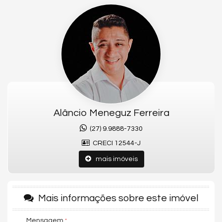
é a escolha ideal.
Pronto para morar, mobiliado e decorado com muito bom gosto!
Agende sua visita!!
Apartamento à Venda no Centro de Guarapari – Sofisticação e
Conforto!
Se você busca praticidade, requinte e lazer completo em um dos
endereços mais valorizados da cidade, este apartamento é a
escolha ideal.
Pronto para morar, mobiliado e decorado com muito bom gosto!
Agende sua visita!!
Alâncio Meneguz Ferreira
Características do Imóvel
(27) 9.9888-7330
Área de Serviço
Sacada com Churrasqueira
CRECI 12544-J
Sala de Jantar
mais imóveis
Cozinha
Espaço Gourmet
Lavabo
Banheiro de Serviço
Banheiro Social
Mais informações sobre este imóvel
Sala de TV
Churrasqueira
Mensagem
Internet / WiFi