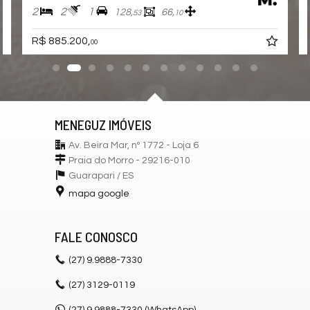
2
2
1
128,
66,
53
10
R$ 885.200,
00
MENEGUZ IMÓVEIS
Av. Beira Mar, nº 1772 - Loja 6
Praia do Morro - 29216-010
Guarapari /
ES
mapa google
FALE CONOSCO
(27)
9.9888-7330
(27)
3129-0119
(27) 9.9888-7330 (WhatsApp)