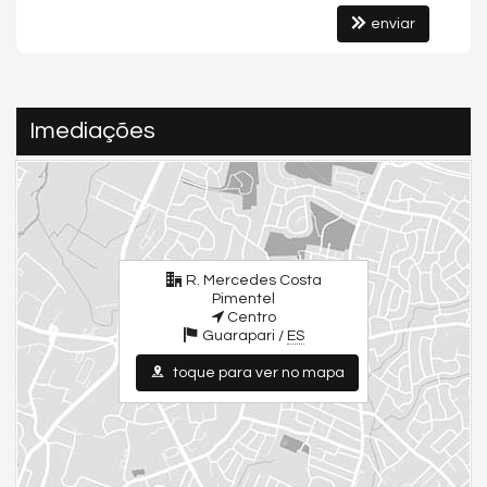
Guarapari /
ES
enviar
ver mapa abaixo
Imediações
R. Mercedes Costa
Pimentel
Centro
Guarapari /
ES
toque para ver no mapa