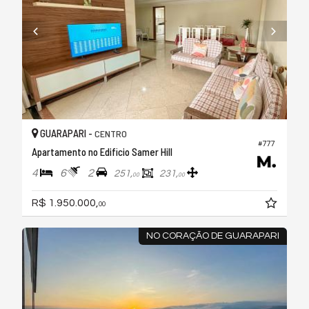
GUARAPARI -
CENTRO
#777
Apartamento no Edificio Samer Hill
4
6
2
251,
231,
00
00
R$ 1.950.000,
00
NO CORAÇÃO DE GUARAPARI