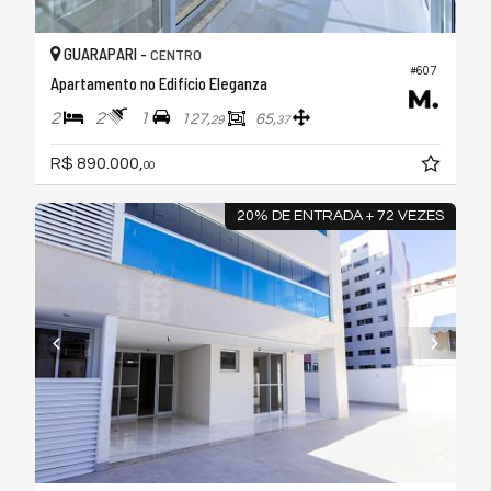
GUARAPARI -
CENTRO
#607
Apartamento no Edifício Eleganza
2
2
1
127,
65,
29
37
R$ 890.000,
00
20% DE ENTRADA + 72 VEZES