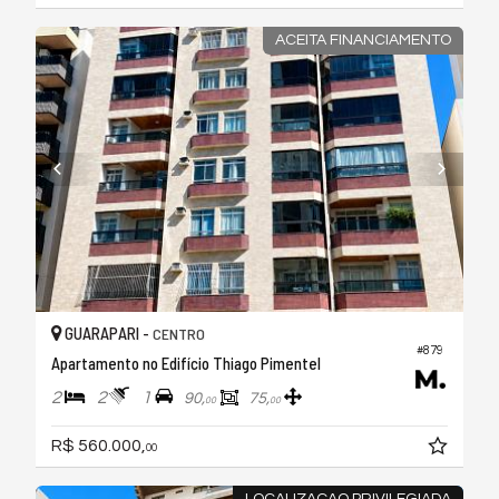
ACEITA FINANCIAMENTO
GUARAPARI -
CENTRO
#879
Apartamento no Edifício Thiago Pimentel
2
2
1
90,
75,
00
00
R$ 560.000,
00