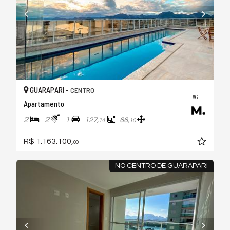
GUARAPARI -
CENTRO
#611
Apartamento
2
2
1
127,
66,
14
10
R$ 1.163.100,
00
NO CENTRO DE GUARAPARI