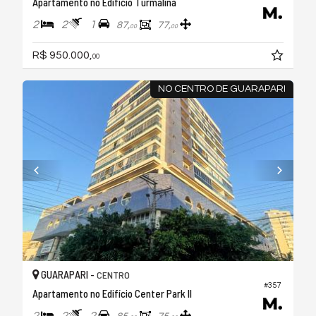
Apartamento no Edifício Turmalina
2
2
1
87,
77,
00
00
R$ 950.000,
00
NO CENTRO DE GUARAPARI
GUARAPARI -
CENTRO
#357
Apartamento no Edifício Center Park II
2
2
2