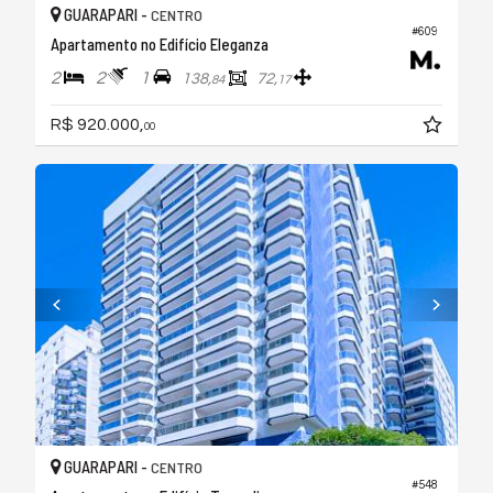
GUARAPARI -
CENTRO
#609
Apartamento no Edifício Eleganza
2
2
1
138,
72,
84
17
R$ 920.000,
00
GUARAPARI -
CENTRO
#548