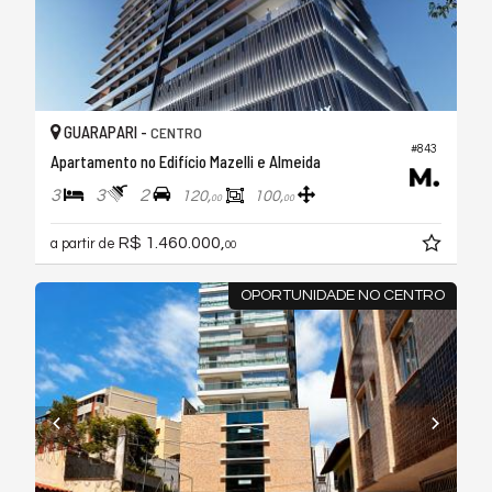
GUARAPARI -
CENTRO
#843
Apartamento no Edifício Mazelli e Almeida
3
3
2
120,
100,
00
00
R$ 1.460.000,
a partir de
00
OPORTUNIDADE NO CENTRO