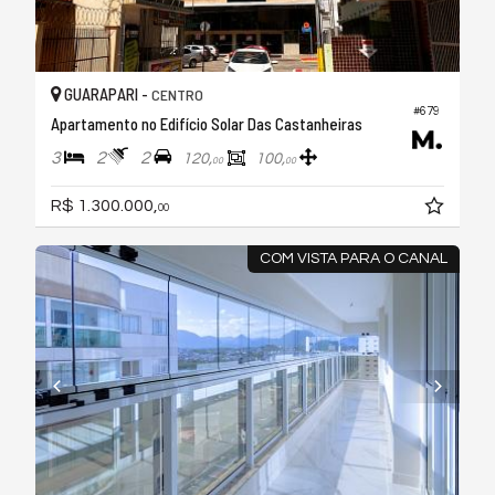
GUARAPARI -
CENTRO
#679
Apartamento no Edifício Solar Das Castanheiras
3
2
2
120,
100,
00
00
R$ 1.300.000,
00
COM VISTA PARA O CANAL