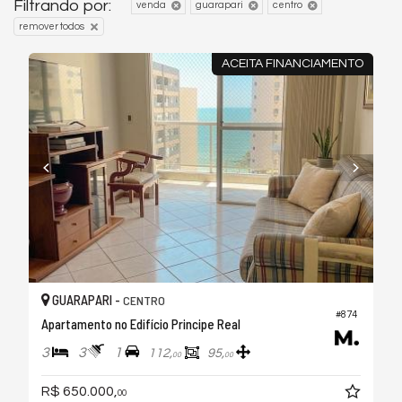
Filtrando por:
venda
guarapari
centro
remover todos
ACEITA FINANCIAMENTO
GUARAPARI -
CENTRO
#874
Apartamento no Edifício Principe Real
3
3
1
112,
95,
00
00
R$ 650.000,
00