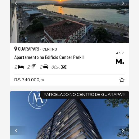
GUARAPARI -
CENTRO
#717
Apartamento no Edifício Center Park II
2
2
2
80,
00
R$ 740.000,
00
PARCELADO NO CENTRO DE GUARAPARI