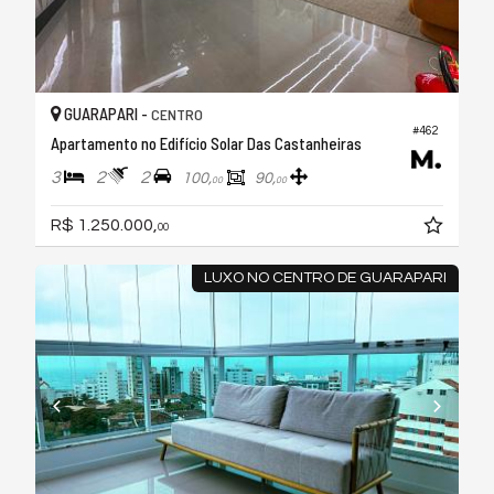
GUARAPARI -
CENTRO
#462
Apartamento no Edifício Solar Das Castanheiras
3
2
2
100,
90,
00
00
R$ 1.250.000,
00
LUXO NO CENTRO DE GUARAPARI