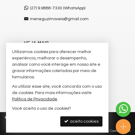
(27) 9.9888-7330 (WhatsApp)
meneguzimoveis@gmail.com
VEJA MAIS
Utilizamos
cookies
para oferecer melhor
receba nosso newsletter
experiência, melhorar o desempenho,
cadastre seu imóvel
analisar como você interage em nosso site e
gravar informações coletadas por meio de
imóveis favoritos
formulários.
mapa de imóveis
Ao utilizar esse site, você concorda com o uso
de
cookies
. Para mais informações visite
trabalhe conosco
Política de Privacidade
.
Você aceita o uso de
cookies
?
©
2026
CRECI/ES 6.546-J
Política de Privacidade
aceito cookies
Site para imobiliárias
: Castel Digital