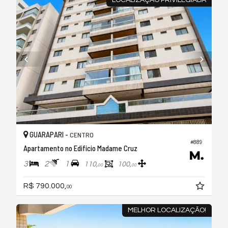
LOCALIZAÇAO PRIVILEGIADA
GUARAPARI -
CENTRO
#889
Apartamento no Edifício Madame Cruz
3
2
1
110,
100,
00
00
R$ 790.000,
00
MELHOR LOCALIZAÇÃO!