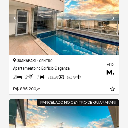
GUARAPARI -
CENTRO
#610
Apartamento no Edifício Eleganza
2
2
1
128,
66,
53
10
R$ 885.200,
00
PARCELADO NO CENTRO DE GUARAPARI