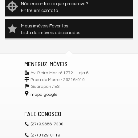
Não encontrou o que procurava?
Entre em contato
Meus imóveis Favoritos
Lista de imóveis adicionados
MENEGUZ IMÓVEIS
Av. Beira Mar, nº 1772 - Loja 6
Praia do Morro - 29216-010
Guarapari /
ES
mapa google
FALE CONOSCO
(27)
9.9888-7330
(27)
3129-0119