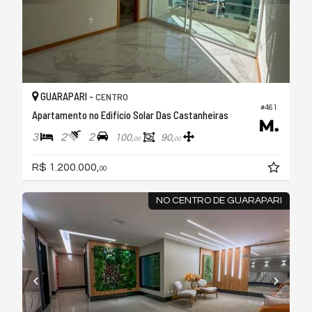
GUARAPARI -
CENTRO
#461
Apartamento no Edifício Solar Das Castanheiras
3
2
2
100,
90,
00
00
R$ 1.200.000,
00
NO CENTRO DE GUARAPARI