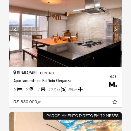
GUARAPARI -
CENTRO
#608
Apartamento no Edifício Eleganza
2
2
1
127,
65,
14
28
R$ 830.000,
00
PARCELAMENTO DIRETO EM 72 MESES