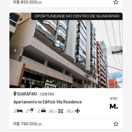
R$ 850.000,
00
OPORTUNIDADE NO CENTRO DE GUARAPARI
GUARAPARI -
CENTRO
#732
Apartamento no Edifício Vila Residence
2
2
2
88,
78,
00
00
R$ 790.000,
00