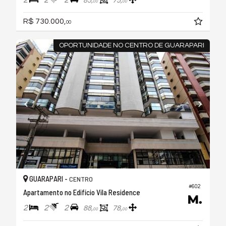
85,
75,
00
00
R$ 730.000,
00
OPORTUNIDADE NO CENTRO DE GUARAPARI
GUARAPARI -
CENTRO
#602
Apartamento no Edifício Vila Residence
2
2
2
88,
78,
00
00