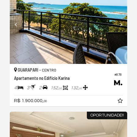
GUARAPARI -
CENTRO
#878
Apartamento no Edifício Karina
4
3
2
152,
132,
00
00
R$ 1.900.000,
00
OPORTUNIDADE!!