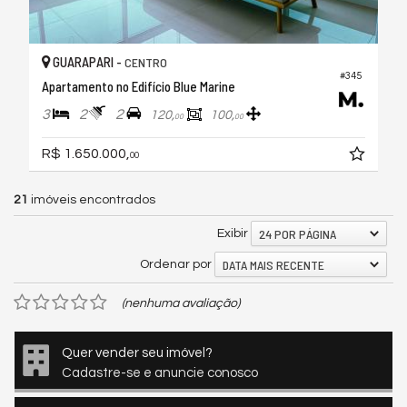
GUARAPARI -
CENTRO
#345
Apartamento no Edifício Blue Marine
3
2
2
120,
100,
00
00
R$ 1.650.000,
00
21
imóveis encontrados
24 POR PÁGINA
Exibir
DATA MAIS RECENTE
Ordenar por
(nenhuma avaliação)
Quer vender seu imóvel?
Cadastre-se e anuncie conosco