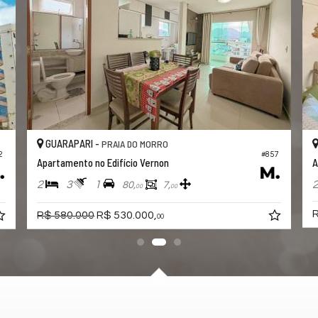
GUARAPARI -
PRAIA DO MORRO
#882
#431
Apartamento no Edifício Ilhas Fiji
2
3
1
80,
70,
00
00
R$ 565.000,
00