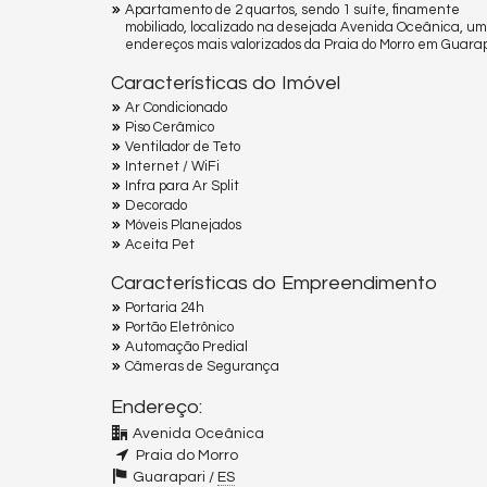
Apartamento de 2 quartos, sendo 1 suíte, finamente
mobiliado, localizado na desejada Avenida Oceânica, um
endereços mais valorizados da Praia do Morro em Guara
Características do Imóvel
Ar Condicionado
Piso Cerâmico
Ventilador de Teto
Internet / WiFi
Infra para Ar Split
Decorado
Móveis Planejados
Aceita Pet
Características do Empreendimento
Portaria 24h
Portão Eletrônico
Automação Predial
Câmeras de Segurança
Endereço:
Avenida Oceânica
Praia do Morro
Guarapari /
ES