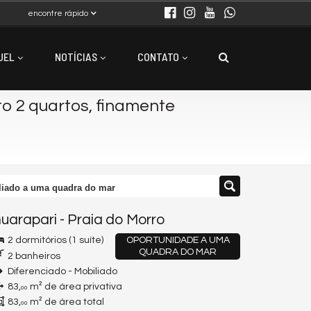
encontre rápido
UEL
NOTÍCIAS
CONTATO
 2 quartos, finamente
liado a uma quadra do mar
uarapari
-
Praia do Morro
2 dormitórios (1 suíte)
OPORTUNIDADE A UMA
QUADRA DO MAR
2 banheiros
Diferenciado - Mobiliado
83,
m² de área privativa
00
83,
m² de área total
00