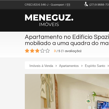
CRECI/ES 6.546-J
- Guarapari /
ES
(27)
9.9888-73
Apartamento no Edifício Spaz
mobiliado a uma quadra do ma
3
/
5
(
1
avaliação)
Imóveis à Venda
Apartamentos
Espírito Santo