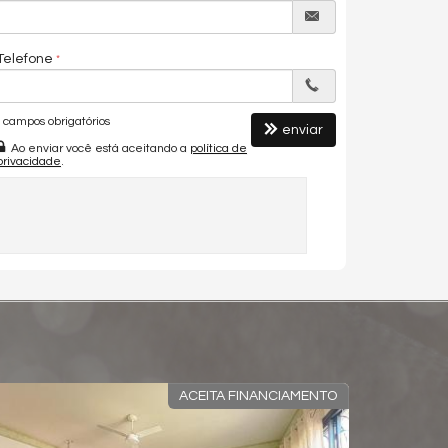
Telefone
campos obrigatórios
enviar
Ao enviar você está aceitando a
política de
privacidade
.
COM LAZER E VISTA MAR