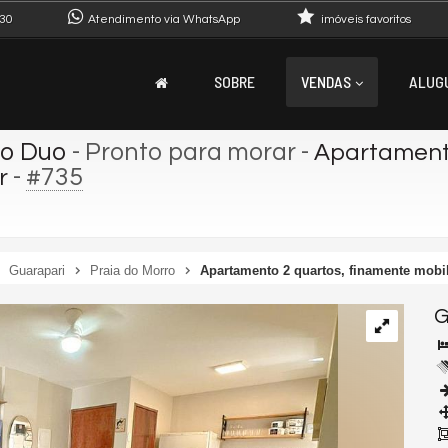
30
Atendimento via WhatsApp
imóveis favoritos
SOBRE
VENDAS
ALUG
io Duo
- Pronto para morar
-
Apartamento
-
#735
r
Guarapari
Praia do Morro
Apartamento 2 quartos, finamente mobi
G