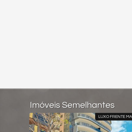
Imóveis Semelhantes
 FINANCIAMENTO
ACEITA FINANC