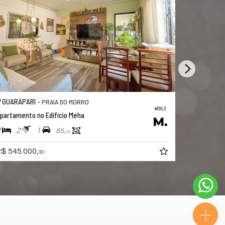
GUARAPARI -
PRAIA DO MORRO
#883
Apartamento no Edifício Double Beach Torre Nort Beach
2
2
1
76,
66,
98
98
R$ 630.000
R$ 593.000,
00