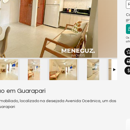
R
Co
I
Os
al
uo em Guarapari
 mobiliado, localizado na desejada Avenida Oceânica, um dos
uarapari