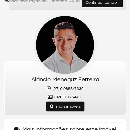
melhor localização de Guarapari. R$ 900 mil.
Continuar Lendo...
3 quartos finamente mobiliado na Orla da Praia do Morro. Alto padrão,
lazer na cobertura, 1 vaga. Investimento garantido na melhor
localização de Guarapari. R$ 900 mil.
Características do Imóvel
Ar Condicionado
Calefação
Internet / WiFi
Piso Porcelanato
Vista Livre
Vista Mar
Acabamento em Gesso
Área de Serviço
Alâncio Meneguz Ferreira
Copa
Sacada / Varanda
(27) 9.9888-7330
Sala
Cozinha
CRECI 12544-J
Jardim
mais imóveis
Banheiro Social
Características do Empreendimento
Sala de Jogos
Salão de Festas
Mais informações sobre este imóvel