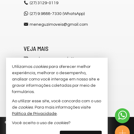
(27)
3129-0119
(27) 9.9888-7330 (WhatsApp)
meneguzimoveis@gmail.com
VEJA MAIS
receba nosso newsletter
Utilizamos
cookies
para oferecer melhor
cadastre seu imóvel
experiência, melhorar o desempenho,
analisar como você interage em nosso site e
imóveis favoritos
gravar informações coletadas por meio de
mapa de imóveis
formulários.
Ao utilizar esse site, você concorda com o uso
trabalhe conosco
de
cookies
. Para mais informações visite
Política de Privacidade
.
©
2026
CRECI/ES 6.546-J
Política de Privacidade
Você aceita o uso de
cookies
?