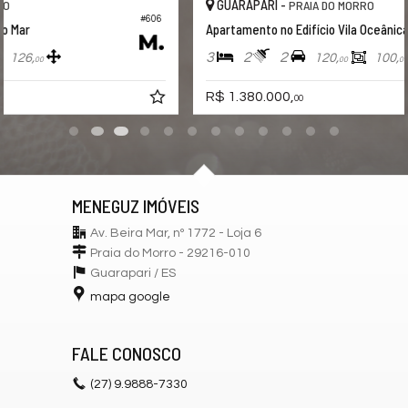
GUARAPARI -
PRAIA DO MORRO
#766
Apartamento no Edifício Vila Oceânica
3
2
2
120,
100,
00
00
R$ 1.380.000,
00
MENEGUZ IMÓVEIS
Av. Beira Mar, nº 1772 - Loja 6
Praia do Morro - 29216-010
Guarapari /
ES
mapa google
FALE CONOSCO
(27)
9.9888-7330