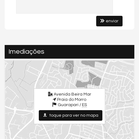
enviar
Imediações
Avenida Beira Mar
Praia do Morro
Guarapari /
ES
toque para ver no mapa