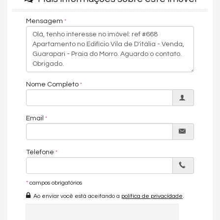
Piscina
Portaria 24h
Portão Eletrônico
Mensagem
Câmeras de Segurança
Gás Central
Elevador
Sala de Reunião
Acessibilidade para PNE
Endereço:
Nome Completo
Avenida Beira Mar
Praia do Morro
Guarapari /
ES
Email
ver mapa abaixo
Telefone
*
campos obrigatórios
Ao enviar você está aceitando a
política de privacidade
.