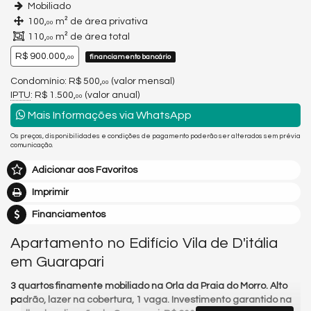
Mobiliado
100,
m² de área privativa
00
110,
m² de área total
00
R$ 900.000,
financiamento bancário
00
Condomínio: R$ 500,
(valor mensal)
00
IPTU
: R$ 1.500,
(valor anual)
00
Mais Informações via WhatsApp
Os preços, disponibilidades e condições de pagamento poderão ser alterados sem prévia
comunicação.
Adicionar aos Favoritos
Imprimir
Financiamentos
Apartamento no Edifício Vila de D'itália
em Guarapari
3 quartos finamente mobiliado na Orla da Praia do Morro. Alto
padrão, lazer na cobertura, 1 vaga. Investimento garantido na