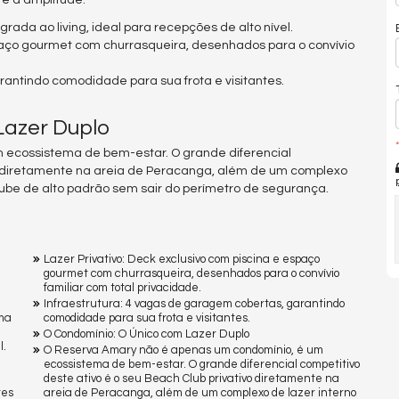
l e a amplitude.
rada ao living, ideal para recepções de alto nível.
spaço gourmet com churrasqueira, desenhados para o convívio
rantindo comodidade para sua frota e visitantes.
Lazer Duplo
*
 ecossistema de bem-estar. O grande diferencial
vo diretamente na areia de Peracanga, além de um complexo
lube de alto padrão sem sair do perímetro de segurança.
Lazer Privativo: Deck exclusivo com piscina e espaço
gourmet com churrasqueira, desenhados para o convívio
familiar com total privacidade.
Infraestrutura: 4 vagas de garagem cobertas, garantindo
ima
comodidade para sua frota e visitantes.
O Condomínio: O Único com Lazer Duplo
l.
O Reserva Amary não é apenas um condomínio, é um
ecossistema de bem-estar. O grande diferencial competitivo
deste ativo é o seu Beach Club privativo diretamente na
tes
areia de Peracanga, além de um complexo de lazer interno