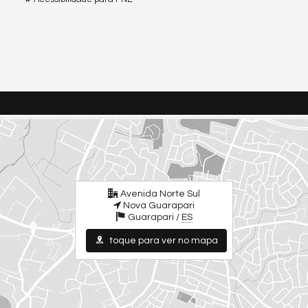
Avenida Norte Sul
Nova Guarapari
Guarapari /
ES
toque para ver no mapa