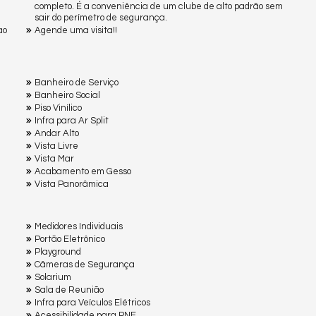
completo. É a conveniência de um clube de alto padrão sem
sair do perímetro de segurança.
ao
Agende uma visita!!
Banheiro de Serviço
Banheiro Social
Piso Vinílico
Infra para Ar Split
Andar Alto
Vista Livre
Vista Mar
Acabamento em Gesso
Vista Panorâmica
Medidores Individuais
Portão Eletrônico
Playground
Câmeras de Segurança
Solarium
Sala de Reunião
Infra para Veículos Elétricos
Acessibilidade para PNE