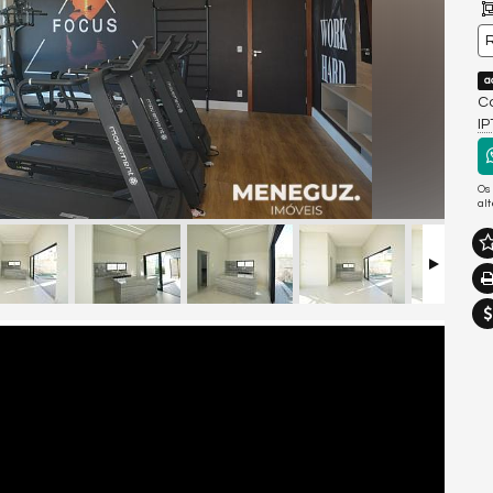
R
a
Co
I
Os
al