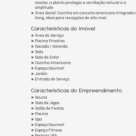
master, a planta privilegia a ventilação natural e a
amplitude.
Área Social: Cozinha em conceito americano integrada 
living, ideal para recepções de alto nível.
Características do Imóvel
Área de Serviço
Piscina Privativa
Sacada / Varanda
Sala
Sala de Estar
Cozinha Americana
Espaço Gourmet
Jardim
Entrada de Serviço
Características do Empreendimento
Sauna
Sala de Jogos
Salão de Festas
Piscina
Spa
Espaço Gourmet
Espaço Fitness
Portaria 24h