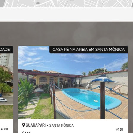
CA
ACEITA PARCELAMENTO DIRETO
GUARAPARI -
PRAIA DO MORRO
#273
8
Casa no Serra Negra
C