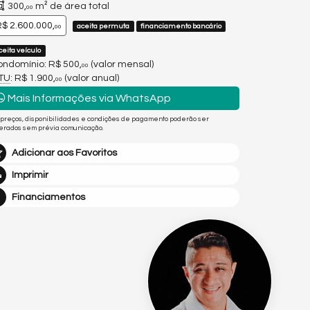
300,
m² de área total
00
$ 2.600.000,
aceita permuta
financiamento bancário
00
ceita veículo
ndomínio: R$ 500,
(valor mensal)
00
PTU
: R$ 1.900,
(valor anual)
00
Mais Informações via WhatsApp
 preços, disponibilidades e condições de pagamento poderão ser
terados sem prévia comunicação.
Adicionar aos Favoritos
Imprimir
Financiamentos