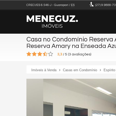
CRECI/ES 6.546-J
- Guarapari /
ES
(27)
9.9888-73
Casa no Condomínio Reserva
Reserva Amary na Enseada Azu
3,3
/
5
(
3
avaliações)
Imóveis à Venda
Casas em Condomínio
Espírito