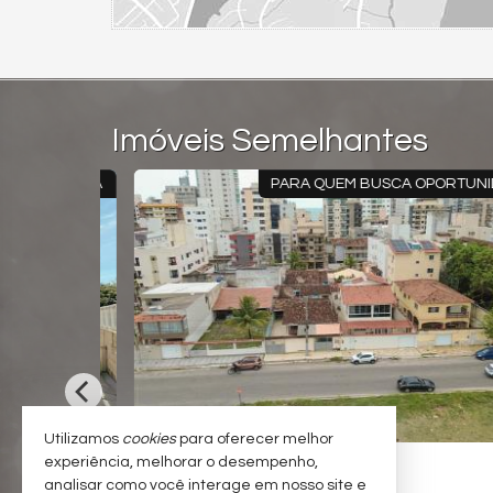
Imóveis Semelhantes
RTUNIDADE
CASA PÉ NA AREIA EM SANTA MÔNI
Utilizamos
cookies
para oferecer melhor
GUARAPARI -
SANTA MÔNICA
experiência, melhorar o desempenho,
#808
#15
analisar como você interage em nosso site e
Casa