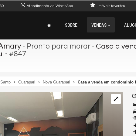
30
Atendimento via WhatsApp
imóveis favoritos
SOBRE
VENDAS
ALUG
 Amary
- Pronto para morar
-
Casa a ven
-
#847
l
 Santo
Guarapari
Nova Guarapari
Casa a venda em condominio 
G