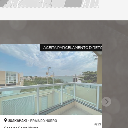
CASA COM PISCINA
GUARAPARI -
JARDIM BOA VISTA
#637
asa