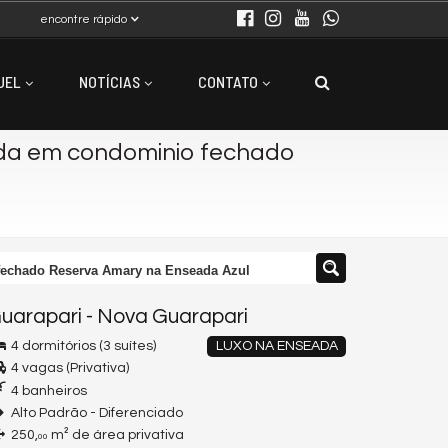
encontre rápido
UEL
NOTÍCIAS
CONTATO
da em condominio fechado
fechado Reserva Amary na Enseada Azul
uarapari
-
Nova Guarapari
4 dormitórios (3 suítes)
LUXO NA ENSEADA
4 vagas (Privativa)
4 banheiros
Alto Padrão - Diferenciado
250,
m² de área privativa
00