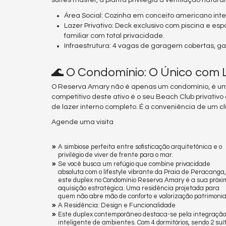
suítes master, a planta privilegia a ventilação natura
Área Social: Cozinha em conceito americano integ
Lazer Privativo: Deck exclusivo com piscina e e
familiar com total privacidade.
Infraestrutura: 4 vagas de garagem cobertas, ga
🌊 O Condomínio: O Único com 
O Reserva Amary não é apenas um condomínio, é um
competitivo deste ativo é o seu Beach Club privati
de lazer interno completo. É a conveniência de um c
Agende uma visita
A simbiose perfeita entre sofisticação arquitetônica e o
privilégio de viver de frente para o mar.
Se você busca um refúgio que combine privacidade
absoluta com o lifestyle vibrante da Praia de Peracanga,
este duplex no Condomínio Reserva Amary é a sua próx
aquisição estratégica. Uma residência projetada para
quem não abre mão de conforto e valorização patrimonia
A Residência: Design e Funcionalidade
Este duplex contemporâneo destaca-se pela integração
inteligente de ambientes. Com 4 dormitórios, sendo 2 suí