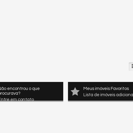
Não encontrou o que
Meus imóveis Favoritos
procurava?
Lista de imóveis adicion
Entre em contato