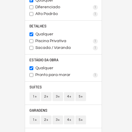
Qualquer
Diferenciado
1
Alto Padrão
1
DETALHES
Qualquer
Piscina Privativa
1
Sacada / Varanda
1
ESTÁGIO DA OBRA
Qualquer
Pronto para morar
1
SUÍTES
1+
2+
3+
4+
5+
GARAGENS
1+
2+
3+
4+
5+