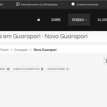
30
Atendimento via WhatsApp
imóveis favoritos
SOBRE
VENDAS
ALUG
 em Guarapari - Nova Guarapari
 Santo
Guarapari
Nova Guarapari
pari
casa em condomínio
remover todos