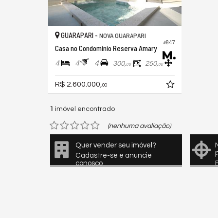
GUARAPARI -
NOVA GUARAPARI
#847
Casa no Condomínio Reserva Amary
4
4
4
300,
250,
00
00
R$ 2.600.000,
00
1
imóvel encontrado
(nenhuma avaliação)
Quer vender seu imóvel?
Cadastre-se e anuncie
conosco