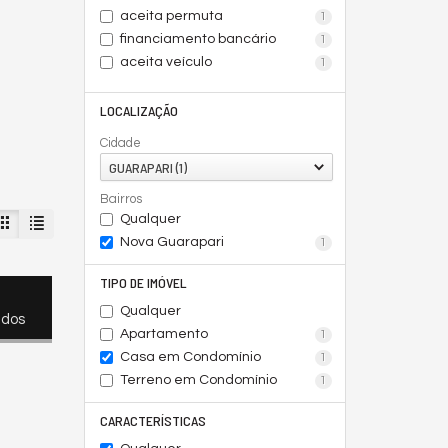
aceita permuta
1
financiamento bancário
1
aceita veículo
1
LOCALIZAÇÃO
Cidade
GUARAPARI (1)
Bairros
Qualquer
Nova Guarapari
1
TIPO DE IMÓVEL
Qualquer
ados
Apartamento
1
Casa em Condomínio
1
Terreno em Condomínio
1
CARACTERÍSTICAS