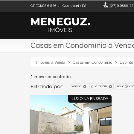
CRECI/ES 6.546-J
- Guarapari /
ES
(27)
9.9888-73
Casas em Condomínio à Venda
Imóveis à Venda
Casas em Condomínio
Espírito
1
imóvel encontrado
Filtrando por:
venda
guarapari
nova guara
LUXO NA ENSEADA