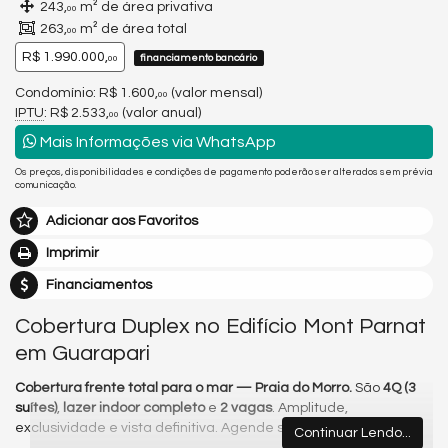
243,
m² de área privativa
00
263,
m² de área total
00
R$ 1.990.000,
financiamento bancário
00
Condomínio: R$ 1.600,
(valor mensal)
00
IPTU
: R$ 2.533,
(valor anual)
00
Mais Informações via WhatsApp
Os preços, disponibilidades e condições de pagamento poderão ser alterados sem prévia
comunicação.
Adicionar aos Favoritos
Imprimir
Financiamentos
Cobertura Duplex no Edifício Mont Parnat
em Guarapari
Cobertura frente total para o mar — Praia do Morro.
São
4Q (3
suítes)
,
lazer indoor completo
e
2 vagas
. Amplitude,
exclusividade e vista definitiva. Agende sua visita.
Continuar Lendo...