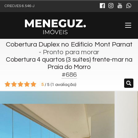
CRECI/ES 6.546-J
Cobertura Duplex no Edifício Mont Parnat
- Pronto para morar
Cobertura 4 quartos (3 suítes) frente-mar na
Praia do Morro
#686
5
/
5
(
1
avaliação)