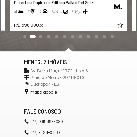
Cobertura Duplex no Edifício Pallazi Del Sole
Bicicletário
Câmeras de Segurança
4
3
1
140,
130,
Gás Central
00
00
Elevador
Depósito
R$ 698.000,
00
Acessibilidade para PNE
Endereço:
Avenida Beira Mar
Praia do Morro
MENEGUZ IMÓVEIS
Guarapari /
ES
ver mapa abaixo
Av. Beira Mar, nº 1772 - Loja 6
Praia do Morro - 29216-010
Guarapari /
ES
mapa google
FALE CONOSCO
(27)
9.9888-7330
(27)
3129-0119