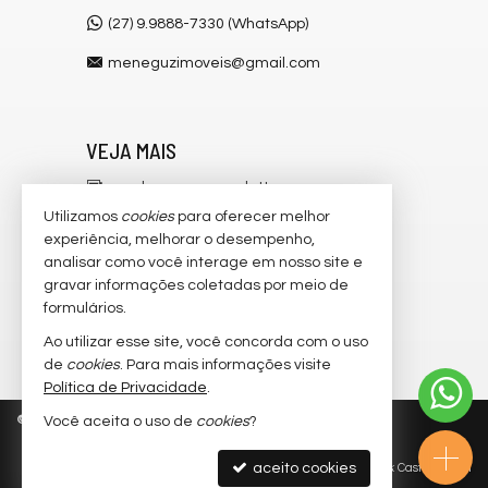
(27) 9.9888-7330 (WhatsApp)
meneguzimoveis@gmail.com
VEJA MAIS
receba nosso newsletter
Utilizamos
cookies
para oferecer melhor
cadastre seu imóvel
experiência, melhorar o desempenho,
analisar como você interage em nosso site e
imóveis favoritos
gravar informações coletadas por meio de
mapa de imóveis
formulários.
Ao utilizar esse site, você concorda com o uso
trabalhe conosco
de
cookies
. Para mais informações visite
Política de Privacidade
.
©
2026
CRECI/ES 6.546-J
Política de Privacidade
Você aceita o uso de
cookies
?
aceito cookies
Site para imobiliárias
: Castel Digital