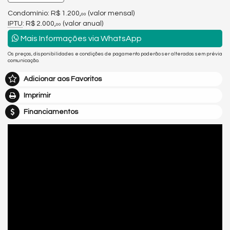
Condomínio: R$ 1.200,
(valor mensal)
00
IPTU
: R$ 2.000,
(valor anual)
00
Mais Informações via WhatsApp
Os preços, disponibilidades e condições de pagamento poderão ser alterados sem prévia
comunicação.
Adicionar aos Favoritos
Imprimir
Financiamentos