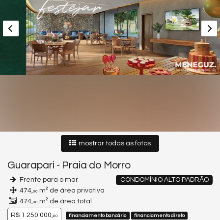
mostrar todas as fotos
Guarapari
-
Praia do Morro
Frente para o mar
CONDOMÍNIO ALTO PADRÃO
474,
m² de área privativa
00
474,
m² de área total
00
R$ 1.250.000,
financiamento bancário
financiamento direto
00