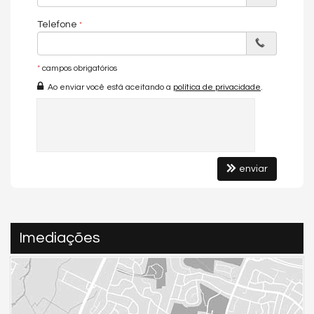
Não deixe escapar esta oportunidade. Terreno com essas
características são extremamente limitados e valorizam
Telefone
exponencialmente.
Entre em contato agora e agende sua visita exclusiva para
*
campos obrigatórios
sentir a energia e visualizar o potencial ilimitado deste terreno
Ao enviar você está aceitando a
política de privacidade
.
no Reserva da Praia.
SAIBA MAIS!!
O Último Paraíso: Terreno de Luxo com Vista Eterna para o Mar no
Exclusivo Reserva da Praia, Guarapari.
"Você sonha em construir o lar perfeito, onde cada amanhecer é um
enviar
espetáculo e o luxo se encontra com a natureza? A sua busca
termina aqui. Apresentamos uma oportunidade única e irrepetível
no Reserva da Praia, o condomínio de lotes de luxo mais completo e
desejado de Guarapari, na icônica Praia do Morro.
Imediações
O Reserva da Praia é mais que um condomínio; é um refúgio de
alto padrão, desenhado para quem não abre mão de
exclusividade, segurança e lazer incomparável. Aqui, você e
sua família desfrutarão de uma infraestrutura que redefine o
conceito de viver bem:
Piscina de Borda Infinita Frente Mar: Mergulhe em um cenário