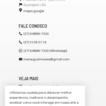
Acessibilidade para PNE
Guarapari /
ES
Endereço:
mapa google
Avenida Atlântica
Praia do Morro
FALE CONOSCO
Guarapari /
ES
ver mapa abaixo
(27)
9.9888-7330
(27)
3129-0119
(27) 9.9888-7330 (WhatsApp)
meneguzimoveis@gmail.com
VEJA MAIS
receba nosso newsletter
Utilizamos
cookies
para oferecer melhor
cadastre seu imóvel
experiência, melhorar o desempenho,
analisar como você interage em nosso site e
imóveis favoritos