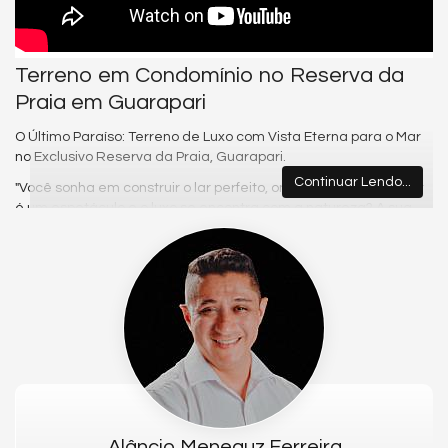
Terreno em Condomínio no Reserva da
Praia em Guarapari
O Último Paraíso: Terreno de Luxo com Vista Eterna para o Mar
no Exclusivo Reserva da Praia, Guarapari.
Continuar Lendo...
"Você sonha em construir o lar perfeito, onde cada amanhecer
é um espetáculo e o luxo se encontra com a natureza? A sua
busca termina aqui. Apresentamos uma oportunidade única e
irrepetível no Reserva da Praia, o condomínio de lotes de luxo
mais completo e desejado de Guarapari, na icônica Praia do
Morro.
O Reserva da Praia é mais que um condomínio; é um refúgio de
alto padrão, desenhado para quem não abre mão de
exclusividade, segurança e lazer incomparável. Aqui, você e
sua família desfrutarão de uma infraestrutura que redefine o
conceito de viver bem:
Piscina de Borda Infinita Frente Mar: Mergulhe em um
Alâncio Meneguz Ferreira