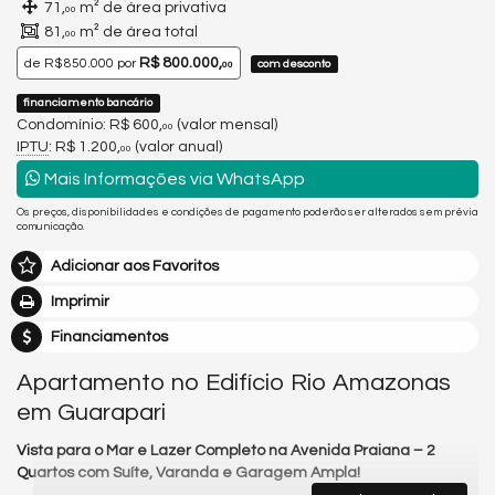
71,
m² de área privativa
00
81,
m² de área total
00
R$ 800.000,
de
R$ 850.000
por
com desconto
00
financiamento bancário
Condomínio: R$ 600,
(valor mensal)
00
IPTU
: R$ 1.200,
(valor anual)
00
Mais Informações via WhatsApp
Os preços, disponibilidades e condições de pagamento poderão ser alterados sem prévia
comunicação.
Adicionar aos Favoritos
Imprimir
Financiamentos
Apartamento no Edifício Rio Amazonas
em Guarapari
Vista para o Mar e Lazer Completo na Avenida Praiana – 2
Quartos com Suíte, Varanda e Garagem Ampla!