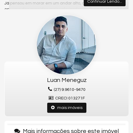
Continuar Lendo...
Já pensou em morar em um andar alto, com vista para o mar,
em uma das avenidas mais valorizadas da Praia do Morro? Este
apartamento no
10º andar
, com
2 quartos
, sendo
1 suíte
, é a
combinação perfeita entre conforto, localização privilegiada e
estrutura de lazer completa!
🌅
Destaques do Imóvel:
✅
70,42m² de Área Privativa
– Espaço ideal para quem busca
qualidade de vida.
✅
2 Quartos, sendo 1 Suíte
– Mais privacidade e conforto para
você e sua família.
✅
Varanda com Vista para o Mar
– Um convite diário para
relaxar com uma paisagem encantadora.
Luan Meneguz
✅
1 Vaga de Garagem com 15m²
– Cabe até caminhonete,
com segurança e praticidade.
(27) 9.9610-9470
✅
10º Andar
– Privacidade, ventilação e uma vista incrível!
CRECI 013271F
✅
Condomínio com Lazer Completo
– Piscina, sauna, academia,
salão de festas e churrasqueira para você aproveitar ao
mais imóveis
máximo.
✅
Localização Estratégica
– Na famosa Avenida Praiana, a
poucos passos do mar, cercado de comércios, padarias,
restaurantes e tudo o que você precisa no dia a dia.
Mais informações sobre este imóvel