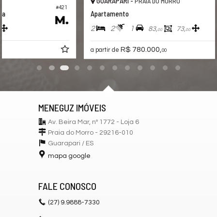
GUARAPARI -
PRAIA DO MORRO
#193
Apartamento
2
2
1
83,
73,
00
00
R$ 780.000,
a partir de
00
MENEGUZ IMÓVEIS
Av. Beira Mar, nº 1772 - Loja 6
Praia do Morro - 29216-010
Guarapari /
ES
mapa google
FALE CONOSCO
(27)
9.9888-7330