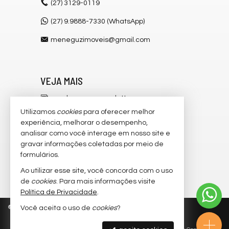
(27)
3129-0119
(27) 9.9888-7330 (WhatsApp)
meneguzimoveis@gmail.com
VEJA MAIS
receba nosso newsletter
Utilizamos
cookies
para oferecer melhor
cadastre seu imóvel
experiência, melhorar o desempenho,
analisar como você interage em nosso site e
imóveis favoritos
gravar informações coletadas por meio de
mapa de imóveis
formulários.
Ao utilizar esse site, você concorda com o uso
trabalhe conosco
de
cookies
. Para mais informações visite
Política de Privacidade
.
©
2026
CRECI/ES 6.546-J
Política de Privacidade
Você aceita o uso de
cookies
?