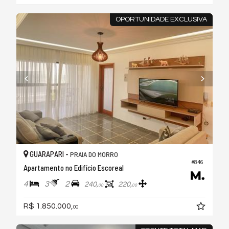
OPORTUNIDADE EXCLUSIVA
GUARAPARI -
PRAIA DO MORRO
#846
Apartamento no Edifício Escoreal
4
3
2
240,
220,
00
00
R$ 1.850.000,
00