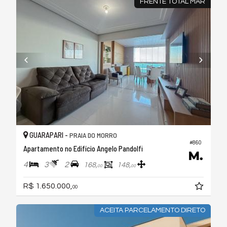
FRENTE TOTAL MAR
GUARAPARI -
PRAIA DO MORRO
#860
Apartamento no Edifício Angelo Pandolfi
4
3
2
168,
148,
00
00
R$ 1.650.000,
00
ACEITA PARCELAMENTO DIRETO