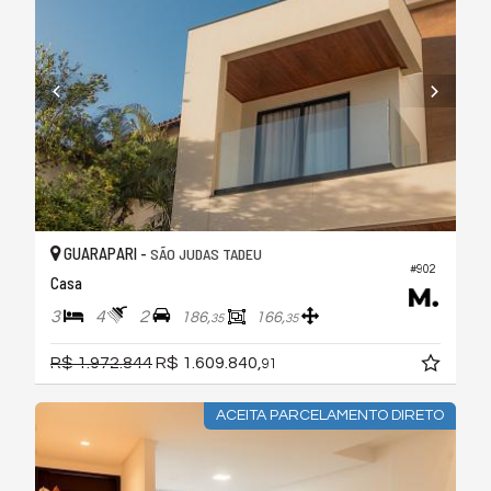
GUARAPARI -
SÃO JUDAS TADEU
#902
Casa
3
4
2
186,
166,
35
35
R$ 1.972.844
R$ 1.609.840,
91
ACEITA PARCELAMENTO DIRETO