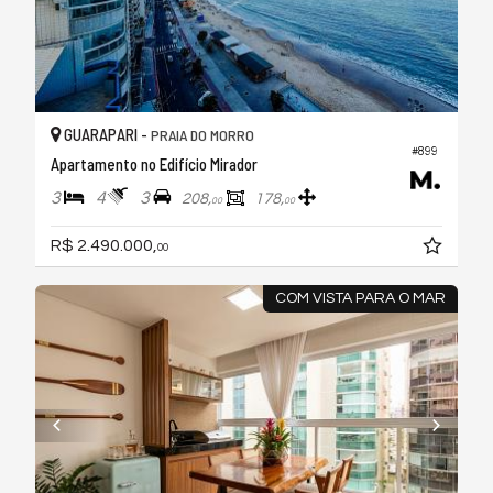
GUARAPARI -
PRAIA DO MORRO
#899
Apartamento no Edifício Mirador
3
4
3
208,
178,
00
00
R$ 2.490.000,
00
COM VISTA PARA O MAR