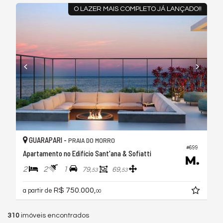
O LAZER MAIS COMPLETO JÁ LANÇADO!!
GUARAPARI -
PRAIA DO MORRO
#699
Apartamento no Edifício Sant'ana & Sofiatti
2
2
1
79,
69,
53
53
R$ 750.000,
a partir de
00
310
imóveis encontrados