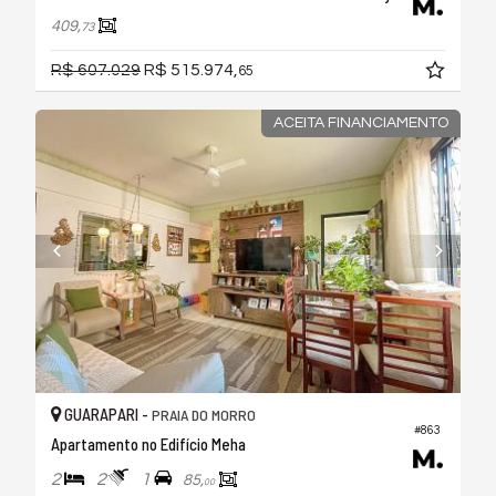
409,
73
R$ 607.029
R$ 515.974,
65
ACEITA FINANCIAMENTO
GUARAPARI -
PRAIA DO MORRO
#863
Apartamento no Edifício Meha
2
2
1
85,
00