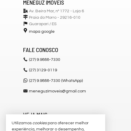
MENEGUZ IMÓVEIS
Av. Beira Mar, nº 1772 - Loja 6
Praia do Morro - 29216-010
Guarapari /
ES
mapa google
FALE CONOSCO
(27)
9.9888-7330
(27)
3129-0119
(27) 9.9888-7330 (WhatsApp)
meneguzimoveis@gmail.com
VEJA MAIS
Utilizamos
cookies
para oferecer melhor
receba nosso newsletter
experiência, melhorar o desempenho,