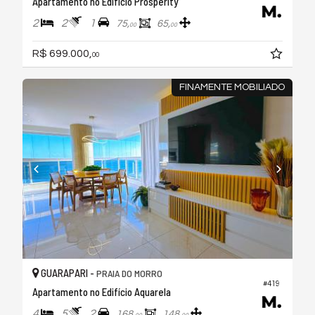
Apartamento no Edifício Prosperity
2
2
1
75,
65,
00
00
R$ 699.000,
00
FINAMENTE MOBILIADO
GUARAPARI -
PRAIA DO MORRO
#419
Apartamento no Edifício Aquarela
4
5
2
168,
148,