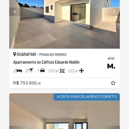
GUARAPARI -
PRAIA DO MORRO
#906
Apartamento no Edifício Eduardo Noblin
2
2
1
137,
127,
91
91
R$ 753.500,
00
ACEITA PARCELAMENTO DIRETO