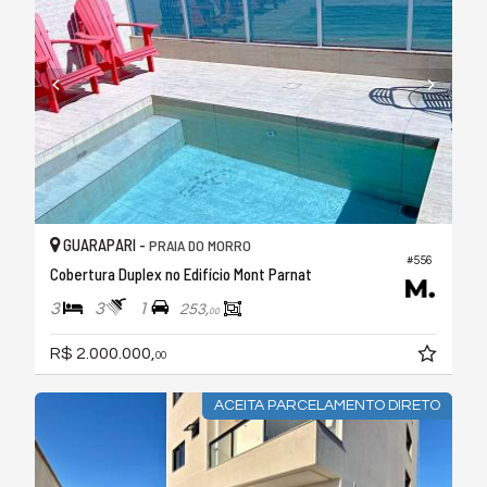
GUARAPARI -
PRAIA DO MORRO
#556
Cobertura Duplex no Edifício Mont Parnat
3
3
1
253,
00
R$ 2.000.000,
00
ACEITA PARCELAMENTO DIRETO