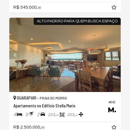
R$ 545.000,
00
ALTO PADRÃO PARA QUEM BUSCA ESPAÇO
GUARAPARI -
PRAIA DO MORRO
#842
Apartamento no Edifício Stella Maris
4
5
2
223,
203,
00
00
R$ 2.500.000,
00