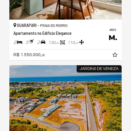
GUARAPARI -
PRAIA DO MORRO
#869
Apartamento no Edifício Elegance
2
3
2
130,
110,
00
00
R$ 1.550.000,
00
JARDINS DE VENEZA