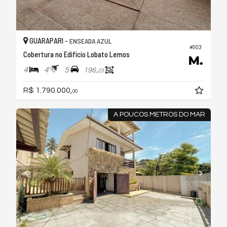
GUARAPARI -
ENSEADA AZUL
#903
Cobertura no Edifício Lobato Lemos
4
4
5
196,
23
R$ 1.790.000,
00
A POUCOS METROS DO MAR