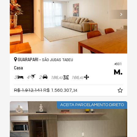
GUARAPARI -
SÃO JUDAS TADEU
#901
Casa
3
4
2
186,
166,
43
43
R$ 1.912.141
R$ 1.560.307,
34
ACEITA PARCELAMENTO DIRETO