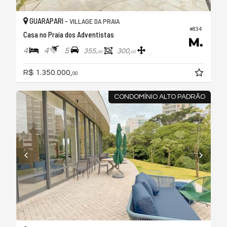
GUARAPARI -
VILLAGE DA PRAIA
#834
Casa no Praia dos Adventistas
4
4
5
355,
300,
00
00
R$ 1.350.000,
00
CONDOMÍNIO ALTO PADRÃO