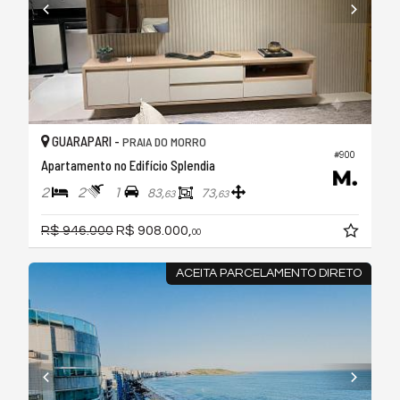
GUARAPARI -
PRAIA DO MORRO
#900
Apartamento no Edifício Splendia
2
2
1
83,
73,
63
63
R$ 946.000
R$ 908.000,
00
ACEITA PARCELAMENTO DIRETO