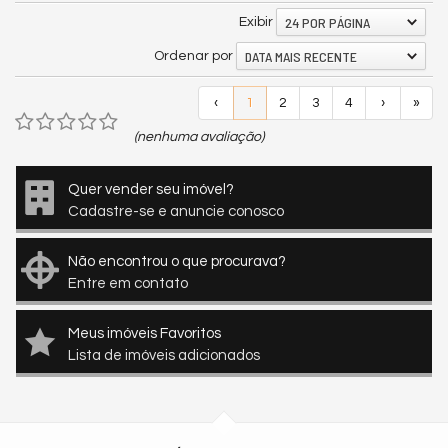
24 POR PÁGINA
Exibir
DATA MAIS RECENTE
Ordenar por
‹
1
2
3
4
›
»
(nenhuma avaliação)
Quer vender seu imóvel?
Cadastre-se e anuncie conosco
Não encontrou o que procurava?
Entre em contato
Meus imóveis Favoritos
Lista de imóveis adicionados