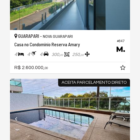
GUARAPARI -
NOVA GUARAPARI
#847
Casa no Condomínio Reserva Amary
4
4
4
300,
250,
00
00
R$ 2.600.000,
00
ACEITA PARCELAMENTO DIRETO