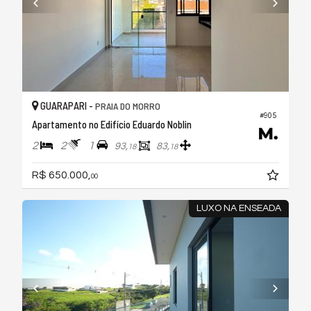
GUARAPARI -
PRAIA DO MORRO
#905
Apartamento no Edifício Eduardo Noblin
2
2
1
93,
83,
18
18
R$ 650.000,
00
LUXO NA ENSEADA