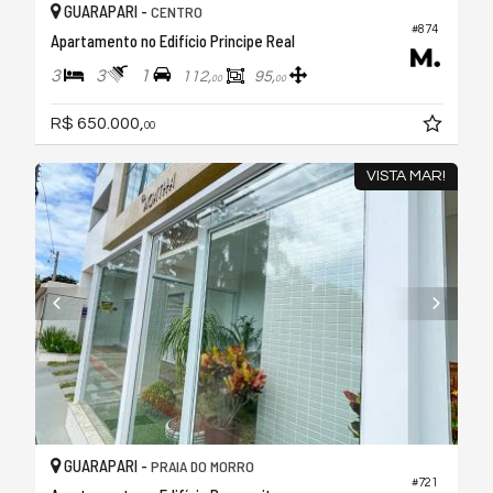
GUARAPARI -
CENTRO
#874
Apartamento no Edifício Principe Real
3
3
1
112,
95,
00
00
R$ 650.000,
00
VISTA MAR!
GUARAPARI -
PRAIA DO MORRO
#721