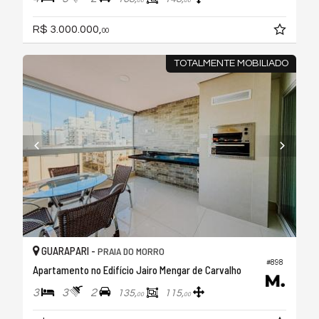
00
00
R$ 3.000.000,
00
TOTALMENTE MOBILIADO
GUARAPARI -
PRAIA DO MORRO
#898
Apartamento no Edifício Jairo Mengar de Carvalho
3
3
2
135,
115,
00
00