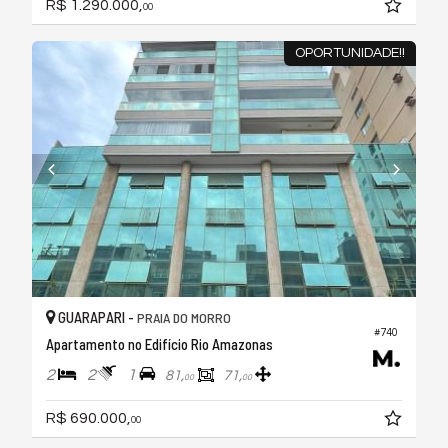
R$ 1.290.000,
00
OPORTUNIDADE!!
GUARAPARI -
PRAIA DO MORRO
#740
Apartamento no Edifício Rio Amazonas
2
2
1
81,
71,
00
00
R$ 690.000,
00